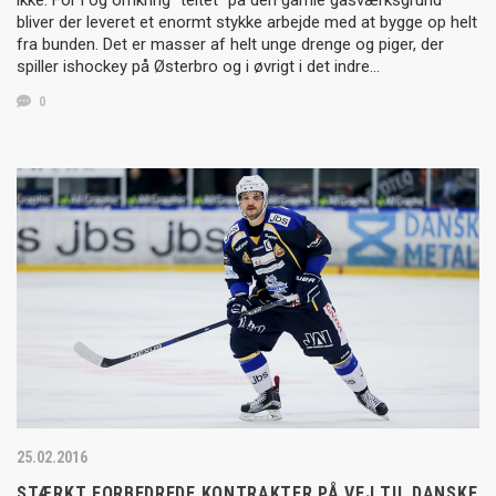
ikke. For i og omkring “teltet” på den gamle gasværksgrund
bliver der leveret et enormt stykke arbejde med at bygge op helt
fra bunden. Det er masser af helt unge drenge og piger, der
spiller ishockey på Østerbro og i øvrigt i det indre…
0
25.02.2016
STÆRKT FORBEDREDE KONTRAKTER PÅ VEJ TIL DANSKE