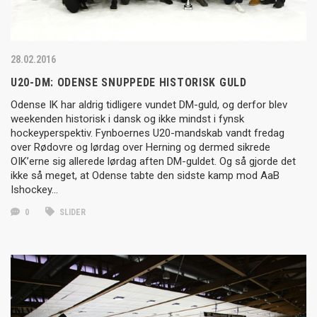
28.02.2016
U20-DM: ODENSE SNUPPEDE HISTORISK GULD
Odense IK har aldrig tidligere vundet DM-guld, og derfor blev
weekenden historisk i dansk og ikke mindst i fynsk
hockeyperspektiv. Fynboernes U20-mandskab vandt fredag
over Rødovre og lørdag over Herning og dermed sikrede
OIK’erne sig allerede lørdag aften DM-guldet. Og så gjorde det
ikke så meget, at Odense tabte den sidste kamp mod AaB
Ishockey…
0
SLIDER