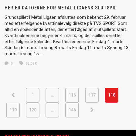
HER ER DATOERNE FOR METAL LIGAENS SLUTSPIL
Grundspillet i Metal Ligaen afsluttes som bekendt 29. februar
med efterfølgende kvartfinalevalg direkte på TV2 SPORT. Som
altid en spændende aften, der efterfølges af slutspillets start.
Kvartfinalserierne begynder 4. marts, og der spilles derefter
efter følgende kalender: Kvartfinaleserierne: Fredag 4. marts
Søndag 6. marts Tirsdag 8. marts Fredag 11. marts Søndag 13.
marts Tirsdag 15….
0
SLIDER
1
…
116
117
118
119
120
…
146