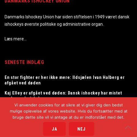
DANMARKS ISHOCKEY UNION
Danmarks Ishockey Union har siden stiftelsen i 1949 været dansk
ishockeys øverste politiske og administrative organ.
Læs mere…
SENESTE INDLÆG
En stor fighter er her ikke mere: Ildsjælen Ivan Halberg er
afgået ved døden
Kaj Elley er afgået ved døden: Dansk ishockey har mistet
en legendarisk dommer
Vi anvender cookies for at sikre at vi giver dig den bedst
Tommy Samuelsson ny landstræner for herrelandsholdet
mulige oplevelse af vores website. Hvis du fortsætter med at
bruge dette site vil vi antage at du er indforstået med det.
JA
NEJ
Copyright © 2025