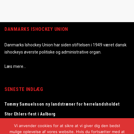
DANMARKS ISHOCKEY UNION
Danmarks Ishockey Union har siden stiftelsen i 1949 været dansk
ishockeys øverste politiske og administrative organ.
Læs mere…
SENESTE INDLÆG
Tommy Samuelsson ny landstræner for herrelandsholdet
Stor Ehlers-fest i Aalborg
Fantastisk Stanley Cup-fejring af Frederik Andersen i
Vi anvender cookies for at sikre at vi giver dig den bedst
Herning
mulige oplevelse af vores website. Hvis du fortsætter med at