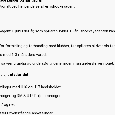
 kender og har tillid til.
ionalt ved henvendelse af en ishockeyagent:
yagent 1. juni i det år, som spilleren fylder 15 år. Ishockeyagenten 
or formidling og forhandling med klubber, før spilleren skriver sin f
s med 1-3 måneders varsel.
t, så vær grundig og undersøg tingene, inden man underskriver noget.
sis, betyder det:
amlinger med U16 og U17 landsholdet
inger og DM & U15 Puljeturneringer
17 og ned.
fsæt i ovenstående anbefalinger