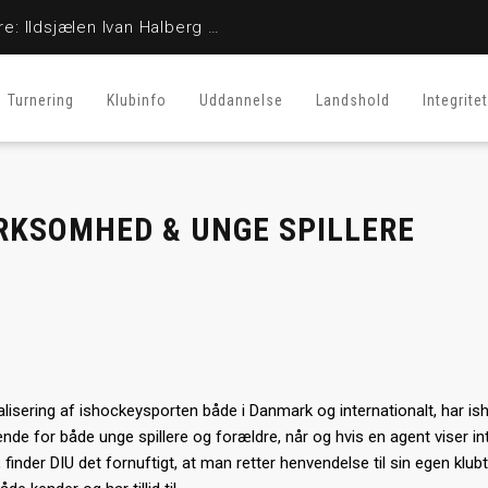
En stor fighter er her ikke mere: Ildsjælen Ivan Halberg er afgået ved døden
Turnering
Klubinfo
Uddannelse
Landshold
Integritet
RKSOMHED & UNGE SPILLERE
alisering af ishockeysporten både i Danmark og internationalt, har i
nde for både unge spillere og forældre, når og hvis en agent viser int
inder DIU det fornuftigt, at man retter henvendelse til sin egen klubt