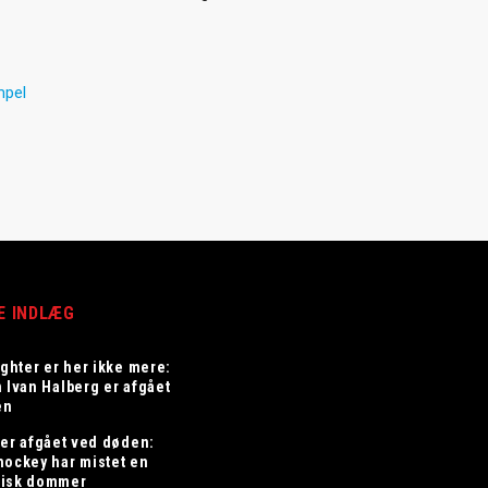
mpel
E INDLÆG
ighter er her ikke mere:
n Ivan Halberg er afgået
en
 er afgået ved døden:
hockey har mistet en
risk dommer