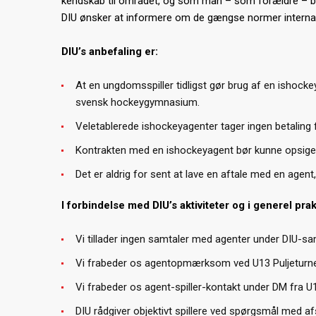
kendskab til området, og som man – som forældre – både
DIU ønsker at informere om de gængse normer internat
DIU’s anbefaling er:
At en ungdomsspiller tidligst gør brug af en ishocke
svensk hockeygymnasium.
Veletablerede ishockeyagenter tager ingen betaling f
Kontrakten med en ishockeyagent bør kunne opsige
Det er aldrig for sent at lave en aftale med en agen
I forbindelse med DIU’s aktiviteter og i generel prak
Vi tillader ingen samtaler med agenter under DIU-s
Vi frabeder os agentopmærksom ved U13 Puljeturner
Vi frabeder os agent-spiller-kontakt under DM fra U
DIU rådgiver objektivt spillere ved spørgsmål med a