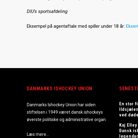
DIU’s sportsafdeling
Eksempel på agentaftale med spiller under 18 år:
Ekse
DANMARKS ISHOCKEY UNION
SENEST
En stor f
Danmarks Ishockey Union har siden
Ildsjæle
stiftelsen i 1949 været dansk ishockeys
ved død
øverste politiske og administrative organ.
Kaj Elley
Dansk is
Læs mere…
legenda