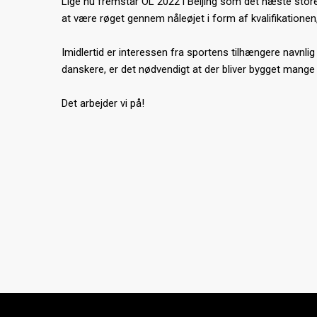
Lige nu fremstår OL 2022 i Beijing som det næste store
at være røget gennem nåleøjet i form af kvalifikationen,
Imidlertid er interessen fra sportens tilhængere navnli
danskere, er det nødvendigt at der bliver bygget mange fl
Det arbejder vi på!