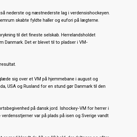
altså nederste og næstnederste lag i verdensishockeyen.
rum skabte fyldte haller og eufori på lægterne.
kning til det fineste selskab. Herrelandsholdet
 Danmark. Det er blevet til to pladser i VM-
esultat.
nu glæde sig over et VM på hjemmebane i august og
ada, USA og Rusland for en stund gør Danmark til den
sportsbegivenhed på dansk jord. Ishockey-VM for herrer i
 verdensstjerner var på plads på isen og Sverige vandt