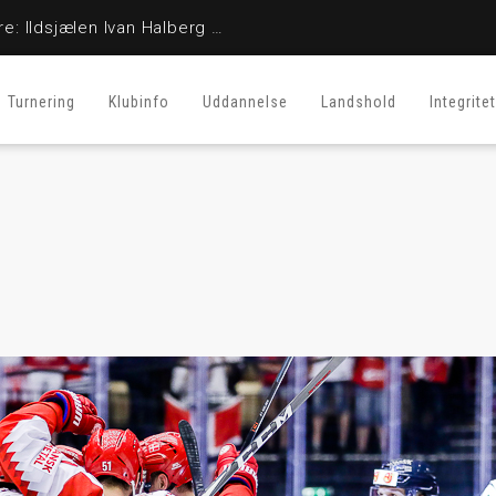
En stor fighter er her ikke mere: Ildsjælen Ivan Halberg er afgået ved døden
Turnering
Klubinfo
Uddannelse
Landshold
Integritet