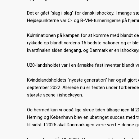
Det er gået “slag i slag” for dansk ishockey. I mange 
Højdepunkterne var C- og B-VM-turneringerne på hjemm
Kulminationen på kampen for at komme med blandt de all
rykkede op blandt verdens 16 bedste nationer og er blev
kvartfinalen siden dengang, og Danmark er en ishockeyna
U20-landsholdet var i en årrække fast inventar blandt 
Kvindelandsholdets “nyeste generation” har også gjort 
september 2022. Allerede nu er festen under forberede
største scene i ishockeyen.
Og hermed kan vi også lige skrue tiden tilbage igen til 
Herning og København blev en ubetinget succes med tre
til sidst. I 2025 skal Danmark igen være vært – denne