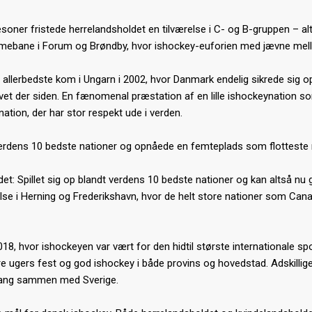
sæsoner fristede herrelandsholdet en tilværelse i C- og B-gruppen – 
ebane i Forum og Brøndby, hvor ishockey-euforien med jævne mellem
erbedste kom i Ungarn i 2002, hvor Danmark endelig sikrede sig opry
et der siden. En fænomenal præstation af en lille ishockeynation som
tion, der har stor respekt ude i verden.
verdens 10 bedste nationer og opnåede en femteplads som flotteste r
det: Spillet sig op blandt verdens 10 bedste nationer og kan altså 
lse i Herning og Frederikshavn, hvor de helt store nationer som Can
2018, hvor ishockeyen var vært for den hidtil største internationale 
 ugers fest og god ishockey i både provins og hovedstad. Adskillige
 gang sammen med Sverige.