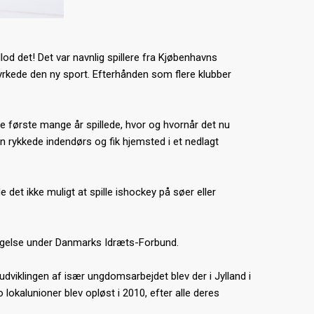
llod det! Det var navnlig spillere fra Kjøbenhavns
yrkede den ny sport. Efterhånden som flere klubber
e første mange år spillede, hvor og hvornår det nu
en rykkede indendørs og fik hjemsted i et nedlagt
e det ikke muligt at spille ishockey på søer eller
ptagelse under Danmarks Idræts-Forbund.
dviklingen af især ungdomsarbejdet blev der i Jylland i
okalunioner blev opløst i 2010, efter alle deres