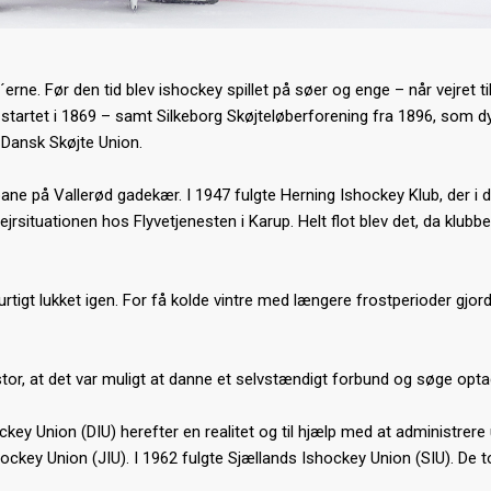
rne. Før den tid blev ishockey spillet på søer og enge – når vejret ti
startet i 1869 – samt Silkeborg Skøjteløberforening fra 1896, som d
r Dansk Skøjte Union.
e på Vallerød gadekær. I 1947 fulgte Herning Ishockey Klub, der i d
jrsituationen hos Flyvetjenesten i Karup. Helt flot blev det, da klubb
urtigt lukket igen. For få kolde vintre med længere frostperioder gjord
 stor, at det var muligt at danne et selvstændigt forbund og søge o
y Union (DIU) herefter en realitet og til hjælp med at administrere u
y Union (JIU). I 1962 fulgte Sjællands Ishockey Union (SIU). De to l