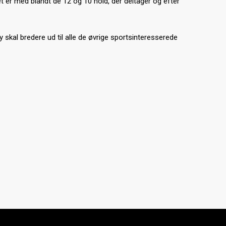
 er med blandt de 12 og 10 hold, der deltager og efter
 skal bredere ud til alle de øvrige sportsinteresserede