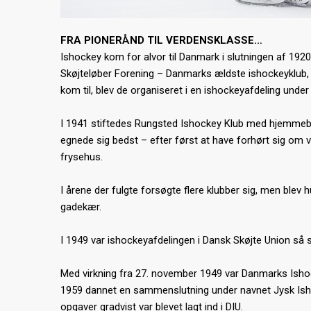
FRA PIONERÅND TIL VERDENSKLASSE…
Ishockey kom for alvor til Danmark i slutningen af 1920´e
Skøjteløber Forening – Danmarks ældste ishockeyklub, 
kom til, blev de organiseret i en ishockeyafdeling unde
I 1941 stiftedes Rungsted Ishockey Klub med hjemmeban
egnede sig bedst – efter først at have forhørt sig om ve
frysehus.
I årene der fulgte forsøgte flere klubber sig, men blev h
gadekær.
I 1949 var ishockeyafdelingen i Dansk Skøjte Union så
Med virkning fra 27. november 1949 var Danmarks Ishocke
1959 dannet en sammenslutning under navnet Jysk Ishocke
opgaver gradvist var blevet lagt ind i DIU.