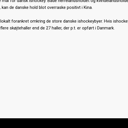
 mål for dansk ishockey. Både herrelandsholdet og kvindelandsholdet
 kan de danske hold blot overraske positivt i Kina.
g lokalt forankret omkring de store danske ishockeybyer. Hvis ishockey
ere skøjtehaller end de 27 haller, der p.t. er opført i Danmark.