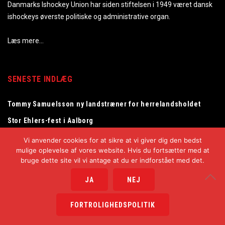
Danmarks Ishockey Union har siden stiftelsen i 1949 været dansk
ishockeys øverste politiske og administrative organ.
Læs mere…
SENESTE INDLÆG
Tommy Samuelsson ny landstræner for herrelandsholdet
Stor Ehlers-fest i Aalborg
Fantastisk Stanley Cup-fejring af Frederik Andersen i
Vi anvender cookies for at sikre at vi giver dig den bedst
Herning
mulige oplevelse af vores website. Hvis du fortsætter med at
bruge dette site vil vi antage at du er indforstået med det.
JA
NEJ
Copyright © 2025
Danmarks Ishockey Union
FORTROLIGHEDSPOLITIK