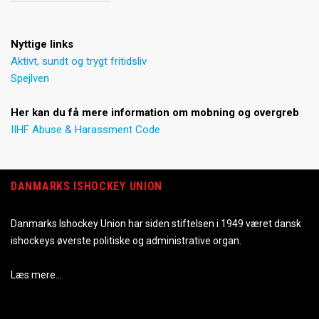
Nyttige links
Aktivt, sundt og trygt fritidsliv
Spejlven
Her kan du få mere information om mobning og overgreb
IIHF Abuse & Harassment Code
DANMARKS ISHOCKEY UNION
Danmarks Ishockey Union har siden stiftelsen i 1949 været dansk
ishockeys øverste politiske og administrative organ.
Læs mere…