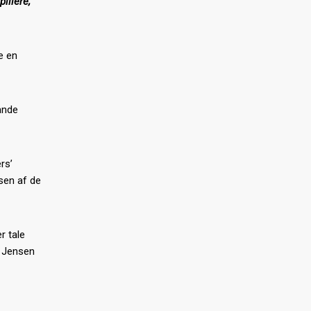
illere,
e en
ande
rs’
sen af de
r tale
r Jensen