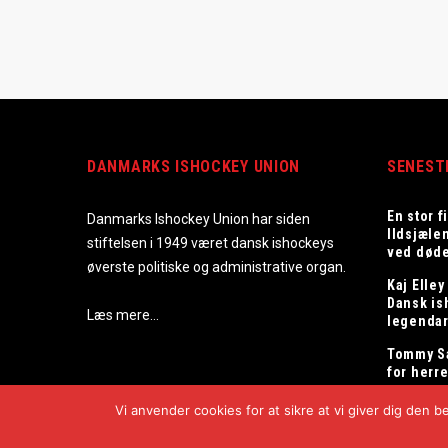
DANMARKS ISHOCKEY UNION
SENEST
En stor f
Danmarks Ishockey Union har siden
Ildsjæle
stiftelsen i 1949 været dansk ishockeys
ved død
øverste politiske og administrative organ.
Kaj Elley
Dansk is
Læs mere…
legenda
Tommy S
for herr
Vi anvender cookies for at sikre at vi giver dig den 
Copyright © 2025