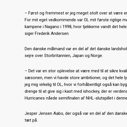
– Først og fremmest er jeg meget stolt over at være en
For mit eget vedkommende var OL mit første rigtige mø
kampene i Nagano i 1998, hvor tjekkerne vandt det hele. 
siger Frederik Andersen.
Den danske målmand var en del af det danske landshold, 
sejre over Storbritannien, Japan og Norge.
– Det var en stor oplevelse at være med til at sikre kvali
sæsonen, men vi havde store ambitioner, og det hele ly
jeg mig virkelig til OL, hvor vi forhåbentligt også kan 
drenge til at give sig i kast med ishockey, der er verde
Hurricanes nåede semifinalen af NHL-slutspillet i den
Jesper Jensen Aabo, der også var en del af den danske tr
tæt på.