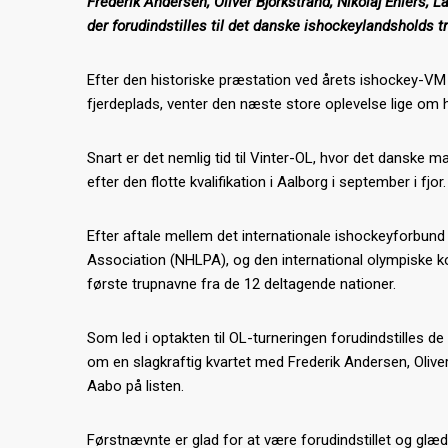
Frederik Andersen, Oliver Björkstrand, Nikolaj Ehlers, 
der forudindstilles til det danske ishockeylandsholds tr
Efter den historiske præstation ved årets ishockey-V
fjerdeplads, venter den næste store oplevelse lige om h
Snart er det nemlig tid til Vinter-OL, hvor det danske
efter den flotte kvalifikation i Aalborg i september i fjor.
Efter aftale mellem det internationale ishockeyforbund
Association (NHLPA), og den international olympiske k
første trupnavne fra de 12 deltagende nationer.
Som led i optakten til OL-turneringen forudindstilles d
om en slagkraftig kvartet med Frederik Andersen, Oliver
Aabo på listen.
Førstnævnte er glad for at være forudindstillet og glæder