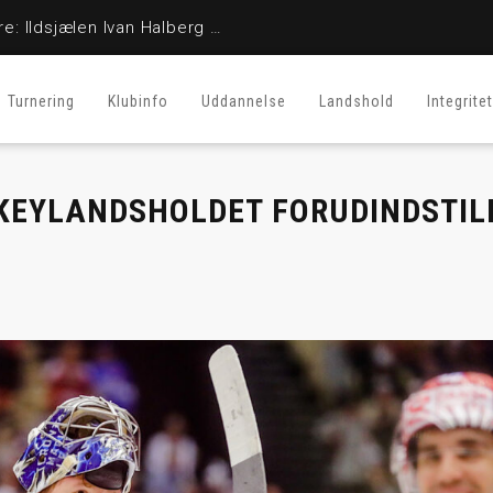
En stor fighter er her ikke mere: Ildsjælen Ivan Halberg er afgået ved døden
Turnering
Klubinfo
Uddannelse
Landshold
Integritet
CKEYLANDSHOLDET FORUDINDSTIL