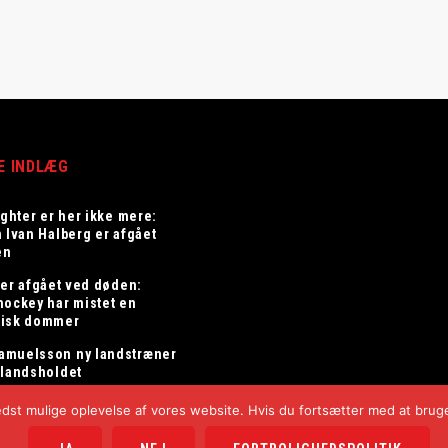
E INDLÆG
ighter er her ikke mere:
n Ivan Halberg er afgået
en
 er afgået ved døden:
hockey har mistet en
risk dommer
amuelsson ny landstræner
elandsholdet
bedst mulige oplevelse af vores website. Hvis du fortsætter med at bruge 