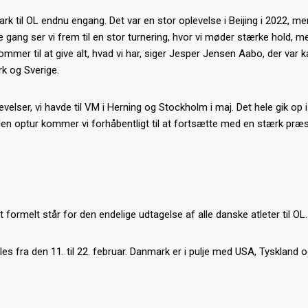
k til OL endnu engang. Det var en stor oplevelse i Beijing i 2022, me
 gang ser vi frem til en stor turnering, hvor vi møder stærke hold, me
kommer til at give alt, hvad vi har, siger Jesper Jensen Aabo, der var k
k og Sverige.
velser, vi havde til VM i Herning og Stockholm i maj. Det hele gik op 
n optur kommer vi forhåbentligt til at fortsætte med en stærk præst
formelt står for den endelige udtagelse af alle danske atleter til OL.
es fra den 11. til 22. februar. Danmark er i pulje med USA, Tyskland 