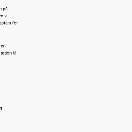
n på
n vi
aptajn for
i en
ation til
og