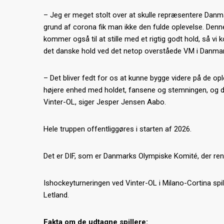
– Jeg er meget stolt over at skulle repræsentere Danmar
grund af corona fik man ikke den fulde oplevelse. Denne
kommer også til at stille med et rigtig godt hold, så vi 
det danske hold ved det netop overståede VM i Danmar
– Det bliver fedt for os at kunne bygge videre på de ople
højere enhed med holdet, fansene og stemningen, og de
Vinter-OL, siger Jesper Jensen Aabo.
Hele truppen offentliggøres i starten af 2026.
Det er DIF, som er Danmarks Olympiske Komité, der rent 
Ishockeyturneringen ved Vinter-OL i Milano-Cortina spill
Letland.
Fakta om de udtagne spillere: