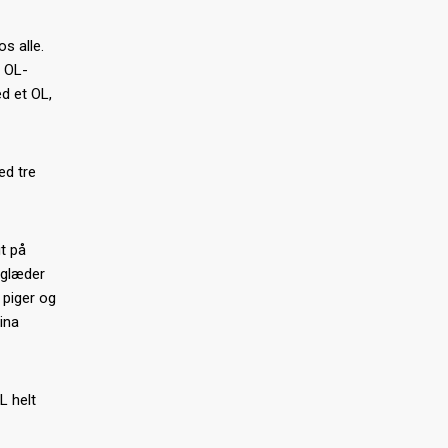
s alle.
e OL-
ed et OL,
ed tre
gt på
 glæder
 piger og
ina
L helt