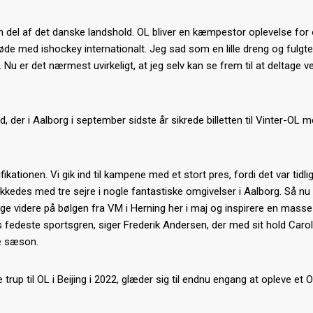
 del af det danske landshold. OL bliver en kæmpestor oplevelse for o
de med ishockey internationalt. Jeg sad som en lille dreng og fulgt
Nu er det nærmest uvirkeligt, at jeg selv kan se frem til at deltage v
der i Aalborg i september sidste år sikrede billetten til Vinter-OL m
fikationen. Vi gik ind til kampene med et stort pres, fordi det var tidli
kkedes med tre sejre i nogle fantastiske omgivelser i Aalborg. Så nu
bygge videre på bølgen fra VM i Herning her i maj og inspirere en masse
ns fedeste sportsgren, siger Frederik Andersen, der med sit hold Carol
ne sæson.
up til OL i Beijing i 2022, glæder sig til endnu engang at opleve et O