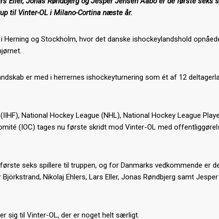
Lars Eller, Jonas Røndbjerg og Jesper Jensen Aabo er de første seks sp
up til Vinter-OL i Milano-Cortina næste år.
M i Herning og Stockholm, hvor det danske ishockeylandshold opnåed
jørnet.
 mandskab er med i herrernes ishockeyturnering som ét af 12 deltagerl
 (IIHF), National Hockey League (NHL), National Hockey League Playe
omité (IOC) tages nu første skridt mod Vinter-OL med offentliggørel
e første seks spillere til truppen, og for Danmarks vedkommende er de
 Björkstrand, Nikolaj Ehlers, Lars Eller, Jonas Røndbjerg samt Jespe
 sig til Vinter-OL, der er noget helt særligt.