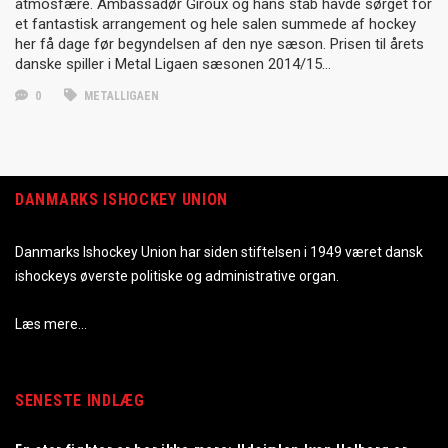
atmosfære. Ambassadør Giroux og hans stab havde sørget for
et fantastisk arrangement og hele salen summede af hockey
her få dage før begyndelsen af den nye sæson. Prisen til årets
danske spiller i Metal Ligaen sæsonen 2014/15…
0
METALLIGAEN
DANMARKS ISHOCKEY UNION
Danmarks Ishockey Union har siden stiftelsen i 1949 været dansk
ishockeys øverste politiske og administrative organ.
Læs mere…
SENESTE INDLÆG