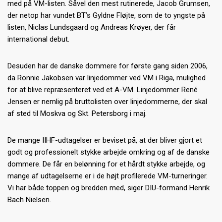
med på VM-listen. Såvel den mest rutinerede, Jacob Grumsen,
der netop har vundet BT’s Gyldne Fløjte, som de to yngste på
listen, Niclas Lundsgaard og Andreas Krøyer, der får
international debut.
Desuden har de danske dommere for første gang siden 2006,
da Ronnie Jakobsen var linjedommer ved VM i Riga, mulighed
for at blive repræsenteret ved et A-VM. Linjedommer René
Jensen er nemlig på bruttolisten over linjedommerne, der skal
af sted til Moskva og Skt. Petersborg i maj.
De mange IIHF-udtagelser er beviset på, at der bliver gjort et
godt og professionelt stykke arbejde omkring og af de danske
dommere. De får en belønning for et hårdt stykke arbejde, og
mange af udtagelserne er i de højt profilerede VM-turneringer.
Vi har både toppen og bredden med, siger DIU-formand Henrik
Bach Nielsen.