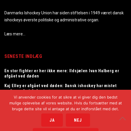
Danmarks Ishockey Union har siden stiftelsen i 1949 været dansk
ishockeys øverste politiske og administrative organ.
Læs mere…
SENESTE INDLÆG
En stor fighter er her ikke mere: Ildsjælen Ivan Halberg er
afgået ved døden
Kaj Elley er afgået ved døden: Dansk ishockey har mistet
en legendarisk dommer
Vi anvender cookies for at sikre at vi giver dig den bedst
Tommy Samuelsson ny landstræner for herrelandsholdet
mulige oplevelse af vores website. Hvis du fortsætter med at
bruge dette site vil vi antage at du er indforstået med det.
JA
NEJ
Copyright © 2025
Danmarks Ishockey Union