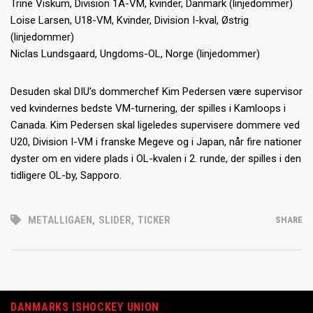
Trine Viskum, Division 1A-VM, kvinder, Danmark (linjedommer)
Loise Larsen, U18-VM, Kvinder, Division I-kval, Østrig
(linjedommer)
Niclas Lundsgaard, Ungdoms-OL, Norge (linjedommer)
Desuden skal DIU’s dommerchef Kim Pedersen være supervisor
ved kvindernes bedste VM-turnering, der spilles i Kamloops i
Canada. Kim Pedersen skal ligeledes supervisere dommere ved
U20, Division I-VM i franske Megeve og i Japan, når fire nationer
dyster om en videre plads i OL-kvalen i 2. runde, der spilles i den
tidligere OL-by, Sapporo.
METALLIGAEN
,
SLIDER
,
TICKER
SHARE
DANMARKS ISHOCKEY UNION