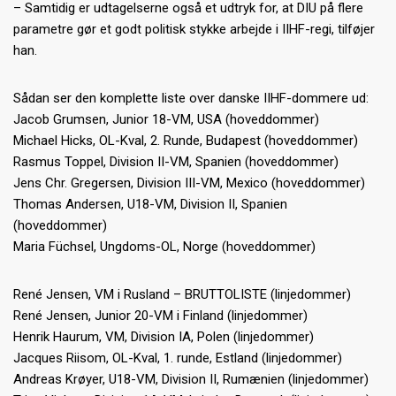
– Samtidig er udtagelserne også et udtryk for, at DIU på flere
parametre gør et godt politisk stykke arbejde i IIHF-regi, tilføjer
han.
Sådan ser den komplette liste over danske IIHF-dommere ud:
Jacob Grumsen, Junior 18-VM, USA (hoveddommer)
Michael Hicks, OL-Kval, 2. Runde, Budapest (hoveddommer)
Rasmus Toppel, Division II-VM, Spanien (hoveddommer)
Jens Chr. Gregersen, Division III-VM, Mexico (hoveddommer)
Thomas Andersen, U18-VM, Division II, Spanien
(hoveddommer)
Maria Füchsel, Ungdoms-OL, Norge (hoveddommer)
René Jensen, VM i Rusland – BRUTTOLISTE (linjedommer)
René Jensen, Junior 20-VM i Finland (linjedommer)
Henrik Haurum, VM, Division IA, Polen (linjedommer)
Jacques Riisom, OL-Kval, 1. runde, Estland (linjedommer)
Andreas Krøyer, U18-VM, Division II, Rumænien (linjedommer)