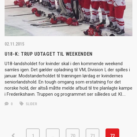
02.11.2015
U18-K: TRUP UDTAGET TIL WEEKENDEN
U18-landsholdet for kvinder skal i den kommende weekend
samles igen. Det gælder opladning til VM, Division I, der spilles i
januar. Modstanderholdet til træningen lørdag er kvindernes
seniorlandshold. En tough omgang som erstatning for det
norske hold, der altså måtte melde afbud til tre planlagte kampe
i Frederikshavn. Truppen og programmet ser således ud: Kl….
0
SLIDER
1
…
70
71
72