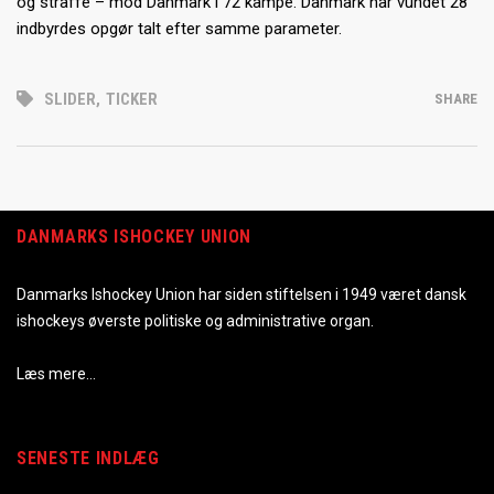
og straffe – mod Danmark i 72 kampe. Danmark har vundet 28
indbyrdes opgør talt efter samme parameter.
SLIDER
,
TICKER
SHARE
DANMARKS ISHOCKEY UNION
Danmarks Ishockey Union har siden stiftelsen i 1949 været dansk
ishockeys øverste politiske og administrative organ.
Læs mere…
SENESTE INDLÆG