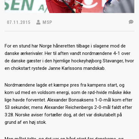
07.11.2015
MSP
For en stund har Norge håneretten tilbage i slagene mod de
danske ærkerivaler. Her til aften vandt nordmændene 4-1 over
de danske gæster i den hjemlige hockeyhøjborg Stavanger, hvor
en chokstart rystede Janne Karlssons mandskab.
Nordmændene lagde et kæmpe pres fra kampens start, og
kom ud med en voldsom energi, som de rød-hvide måske ikke
lige havde forventet. Alexander Bonsaksens 1-0-mål kom efter
53 sekunder, mens Alexander Reichenbergs 2-0-mål faldt efter
3:28. Norske aviser fortæller dog, at det var diskutabelt på
grund af en høj stok.