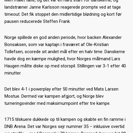
Men målet talte, og det var en hård start for danskerne, og
landstræner Janne Karlsson reagerede prompte ved at tage
timeout. Det fik stoppet den midlertidige blødning og kort før
pausen reducerede Steffen Frank.
Norge spillede en god anden periode, hvor backen Alexander
Bonsaksen, som var kaptajn i fraværet af Ole-Kristian
Tollefsen, scorede sit andet mål efter en halv time. Danskerne
havde dog en kæmpe mulighed, hvor Norges målmand Lars
Haugen måtte diske op med storspil. Stillingen var 3-1 efter 40
minutter.
Det blev 4-1 i powerplay efter 50 minutter ved Mats Larsen
Mostue. Dermed var kampen afgjort, og Norge blev
turneringsvinder med maksimumpoint efter tre kampe.
1715 tilskuere dukkede op til kampen og skabte en fin ramme i
DNB Arena. Det var Norges sejr nummer 35 – inklusive overtid