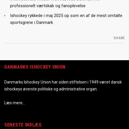
professionelt værtskab og fanoplevelse
Ishockey rykkede i maj 2025 op som en af de mest omtalte
sportsgrene i Danmark
SHARE
DANMARKS ISHOCKEY UNION
Danmarks Ishockey Union har siden stiftelsen i 1949 været dansk
ishockeys øverste politiske og administrative organ.
Læs mere…
SENESTE INDLÆG