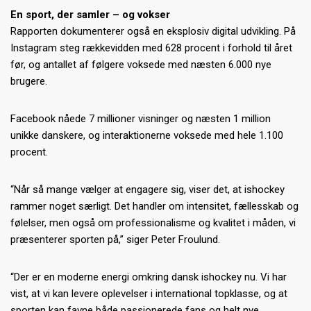
En sport, der samler – og vokser
Rapporten dokumenterer også en eksplosiv digital udvikling. På
Instagram steg rækkevidden med 628 procent i forhold til året
før, og antallet af følgere voksede med næsten 6.000 nye
brugere.
Facebook nåede 7 millioner visninger og næsten 1 million
unikke danskere, og interaktionerne voksede med hele 1.100
procent.
“Når så mange vælger at engagere sig, viser det, at ishockey
rammer noget særligt. Det handler om intensitet, fællesskab og
følelser, men også om professionalisme og kvalitet i måden, vi
præsenterer sporten på,” siger Peter Froulund.
“Der er en moderne energi omkring dansk ishockey nu. Vi har
vist, at vi kan levere oplevelser i international topklasse, og at
sporten kan favne både passionerede fans og helt nye