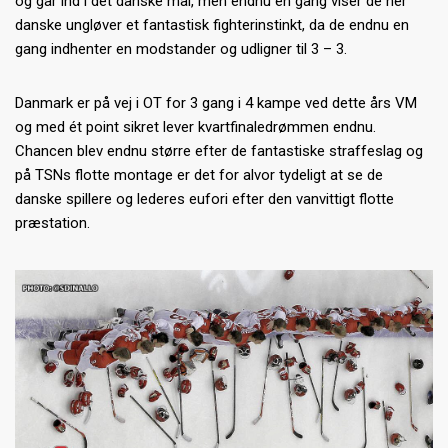
og går ind i det danske mål, men endnu en gang viser de her
danske ungløver et fantastisk fighterinstinkt, da de endnu en
gang indhenter en modstander og udligner til 3 – 3.
Danmark er på vej i OT for 3 gang i 4 kampe ved dette års VM
og med ét point sikret lever kvartfinaledrømmen endnu.
Chancen blev endnu større efter de fantastiske straffeslag og
på TSNs flotte montage er det for alvor tydeligt at se de
danske spillere og lederes eufori efter den vanvittigt flotte
præstation.