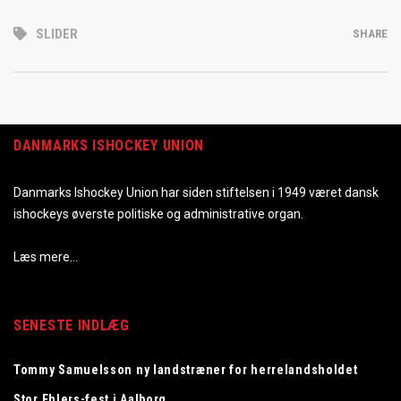
SLIDER
SHARE
DANMARKS ISHOCKEY UNION
Danmarks Ishockey Union har siden stiftelsen i 1949 været dansk
ishockeys øverste politiske og administrative organ.
Læs mere…
SENESTE INDLÆG
Tommy Samuelsson ny landstræner for herrelandsholdet
Stor Ehlers-fest i Aalborg