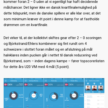
kommer foran 2 – 0 uden at vi egentligt har haft deciderede
målchancer. Det ligner ikke en dansk kvartfinalemulighed på
dette tidspunkt, men de danske spillere er alle klar over, at det
som minimum kræver ét point i denne kamp for at fastholde
drømmen om en kvartfinale.
Det virker til, at der kollektivt skiftes gear efter 2 – 0 scoringen
og Björkstrand/Ehlers kombinerer sig fint rundt om 4
schweizere i slottet foran målet og en afslutning på mål
halvklares inden pucken går i nettet til dansk reducering ved
Björkstrand, som – inden dagens kampe – fører topscorerlisten
for dette års U20 VM med 4 mål (5 point).