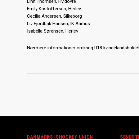
Linn Thomsen, Hvidovre
Emily Kristoffersen, Herlev
Cecilie Andersen, Silkeborg
Liv Fjordbak Hansen, IK Aarhus
Isabella Sørensen, Herlev
Nærmere informationer omkring U18 kvindelandsholdet k
DANMARKS ISHOCKEY UNION
SENEST