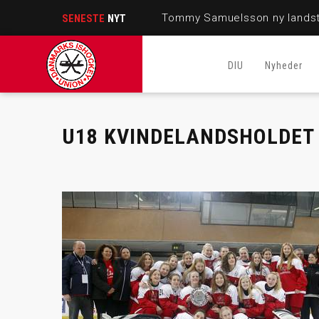
Tommy Samuelsson ny landst
SENESTE
NYT
DIU
Nyheder
U18 KVINDELANDSHOLDET