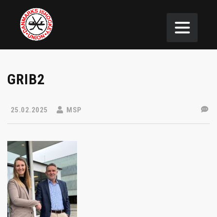
GRIB2
25.02.2025
MSP