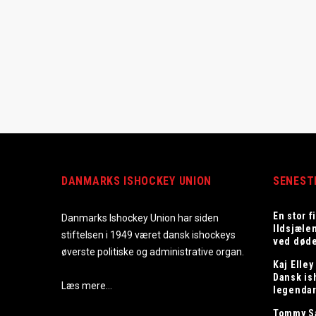
DANMARKS ISHOCKEY UNION
SENEST
En stor f
Danmarks Ishockey Union har siden
Ildsjæle
stiftelsen i 1949 været dansk ishockeys
ved død
øverste politiske og administrative organ.
Kaj Elley
Dansk is
Læs mere…
legenda
Tommy S