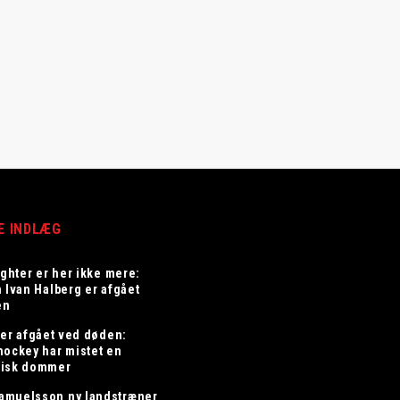
E INDLÆG
ighter er her ikke mere:
n Ivan Halberg er afgået
en
 er afgået ved døden:
hockey har mistet en
risk dommer
amuelsson ny landstræner