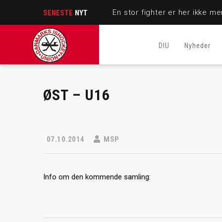
SENESTE
NYT
DIU
Nyheder
ØST – U16
07.10.2014
MSP
Info om den kommende samling: