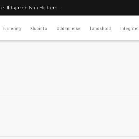
En stor fighter er her ikke mere: Ildsjælen Ivan Halberg er afgået ved døden
Turnering
Klubinfo
Uddannelse
Landshold
Integritet