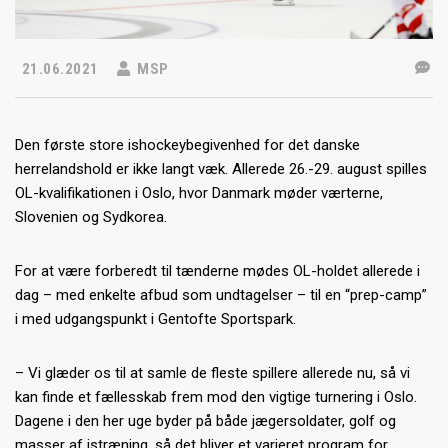
21.06.2021
MSP
Den første store ishockeybegivenhed for det danske
herrelandshold er ikke langt væk. Allerede 26.-29. august spilles
OL-kvalifikationen i Oslo, hvor Danmark møder værterne,
Slovenien og Sydkorea.
For at være forberedt til tænderne mødes OL-holdet allerede i
dag – med enkelte afbud som undtagelser – til en “prep-camp”
i med udgangspunkt i Gentofte Sportspark.
– Vi glæder os til at samle de fleste spillere allerede nu, så vi
kan finde et fællesskab frem mod den vigtige turnering i Oslo.
Dagene i den her uge byder på både jægersoldater, golf og
masser af istræning, så det bliver et varieret program for