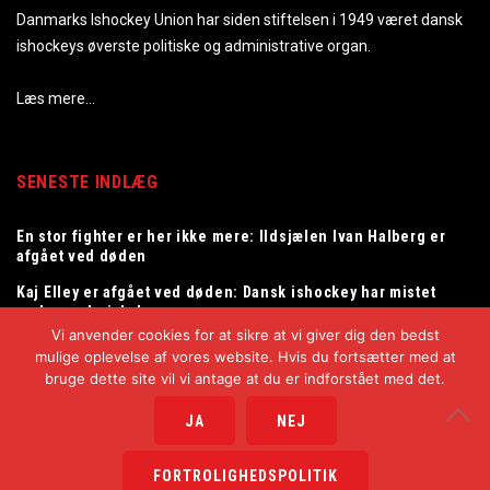
Danmarks Ishockey Union har siden stiftelsen i 1949 været dansk
ishockeys øverste politiske og administrative organ.
Læs mere…
SENESTE INDLÆG
En stor fighter er her ikke mere: Ildsjælen Ivan Halberg er
afgået ved døden
Kaj Elley er afgået ved døden: Dansk ishockey har mistet
en legendarisk dommer
Vi anvender cookies for at sikre at vi giver dig den bedst
Tommy Samuelsson ny landstræner for herrelandsholdet
mulige oplevelse af vores website. Hvis du fortsætter med at
bruge dette site vil vi antage at du er indforstået med det.
JA
NEJ
Copyright © 2025
Danmarks Ishockey Union
FORTROLIGHEDSPOLITIK