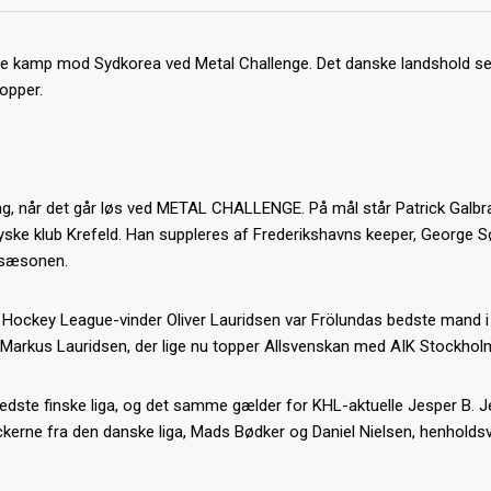
ste kamp mod Sydkorea ved Metal Challenge. Det danske landshold se
opper.
ing, når det går løs ved METAL CHALLENGE. På mål står Patrick Galbra
tyske klub Krefeld. Han suppleres af Frederikshavns keeper, George 
e sæsonen.
Hockey League-vinder Oliver Lauridsen var Frölundas bedste mand 
or, Markus Lauridsen, der lige nu topper Allsvenskan med AIK Stockhol
edste finske liga, og det samme gælder for KHL-aktuelle Jesper B. 
kerne fra den danske liga, Mads Bødker og Daniel Nielsen, henholdsv