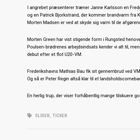
I angrebet præsenterer træner Janne Karlsson en Fred
og en Patrick Bjorkstrand, der kommer brandvarm fra 
Morten Madsen er ved at skyde sig varm til de afgøren
Morten Green har vist stigende form i Rungsted henover
Poulsen-brødrenes arbejdsindsats kender vi alt til, men
debut efter et flot U20-VM.
Frederikshavns Mathias Bau fik sit gennembrud ved VM i
Og så er Peter Regin altså klar til et landsholdscomebac
En herlig trup, der viser forhåbentlig mange tilskuere 
SLIDER
,
TICKER