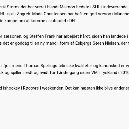
erik Storm, der har været blandt Malmös bedste i SHL i indeværend
KHL-spil i Zagreb. Mads Christensen har haft en god sæson i Münche
de kampe om at komme i slutspillet i DEL.
 sæsonen, og Steffen Frank har arbejdet hårdt, siden han landede i 
s det er goddag til en ny mand i form af Esbjergs Søren Nielsen, der 
 fjor, mens Thomas Spellings tekniske kvaliteter og kanonskud er ve
k og spiller i rødt og hvidt for første gang siden VM i Tyskland i 2010
god ishockey i Rødovre i weekenden. Det kan næsten ikke blive anderle