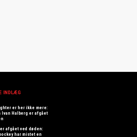
E INDLÆG
ighter er her ikke mere:
n Ivan Halberg er afgået
en
 er afgået ved døden:
hockey har mistet en