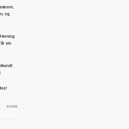
e sæson,
n, og
Herning.
får sin
lkendt.
.
des!
SHARE