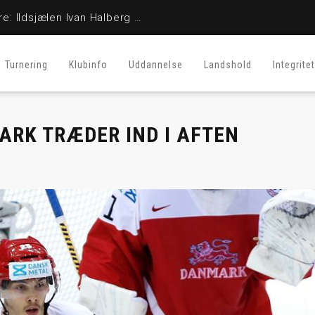
En stor fighter er her ikke mere: Ildsjælen Ivan Halberg er afgået ved døden
Turnering
Klubinfo
Uddannelse
Landshold
Integritet
RK TRÆDER IND I AFTEN