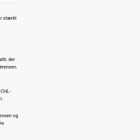
r stærkt
ith, der
Sørensen,
i CHL-
m.
Jensen og
is