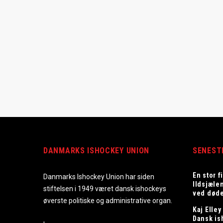
DANMARKS ISHOCKEY UNION
SENEST
En stor f
Danmarks Ishockey Union har siden
Ildsjæle
stiftelsen i 1949 været dansk ishockeys
ved død
øverste politiske og administrative organ.
Kaj Elley
Dansk is