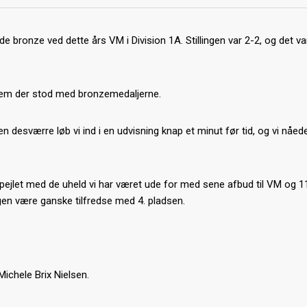
nde bronze ved dette års VM i Division 1A. Stillingen var 2-2, og det var
em der stod med bronzemedaljerne.
desværre løb vi ind i en udvisning knap et minut før tid, og vi nåede
kspejlet med de uheld vi har været ude for med sene afbud til VM og 11 
orgen være ganske tilfredse med 4. pladsen.
ichele Brix Nielsen.