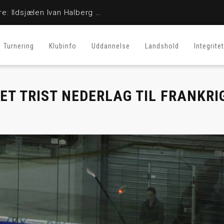
En stor fighter er her ikke mere: Ildsjælen Ivan Halberg er afgået ved døden
Turnering
Klubinfo
Uddannelse
Landshold
Integritet
ET TRIST NEDERLAG TIL FRANKRI