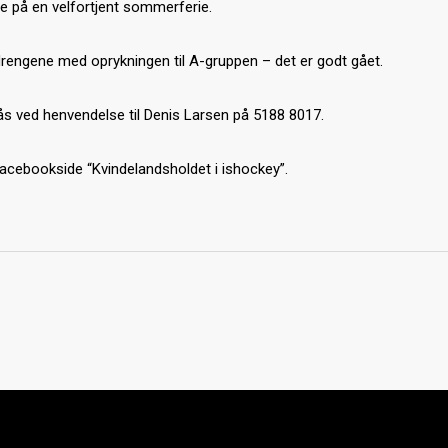
rne på en velfortjent sommerferie.
18 drengene med oprykningen til A-gruppen – det er godt gået.
s ved henvendelse til Denis Larsen på 5188 8017.
Facebookside “Kvindelandsholdet i ishockey”.