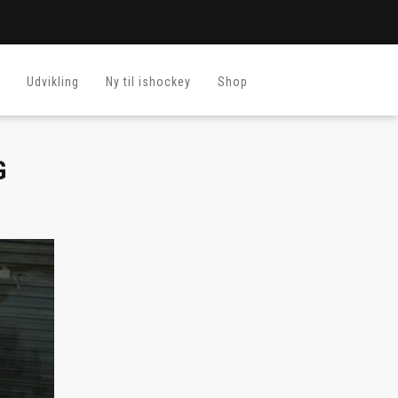
Udvikling
Ny til ishockey
Shop
G