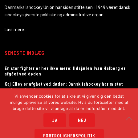
Danmarks Ishockey Union har siden stiftelsen i 1949 været dansk
ishockeys øverste politiske og administrative organ.
Læs mere…
SENESTE INDLÆG
En stor fighter er her ikke mere: Ildsjælen Ivan Halberg er
afgået ved døden
Kaj Elley er afgået ved døden: Dansk ishockey har mistet
en legendarisk dommer
Vi anvender cookies for at sikre at vi giver dig den bedst
Tommy Samuelsson ny landstræner for herrelandsholdet
mulige oplevelse af vores website. Hvis du fortsætter med at
bruge dette site vil vi antage at du er indforstået med det.
JA
NEJ
Copyright © 2025
Danmarks Ishockey Union
FORTROLIGHEDSPOLITIK