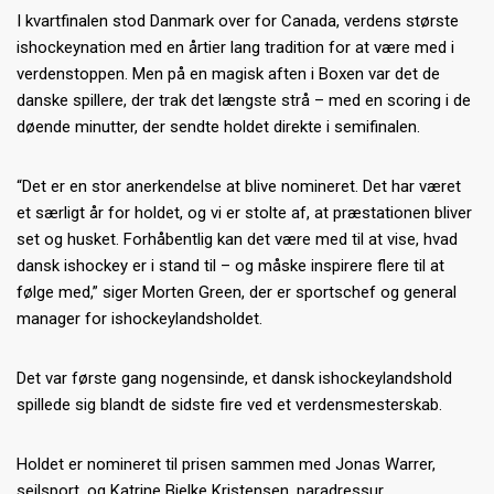
I kvartfinalen stod Danmark over for Canada, verdens største
ishockeynation med en årtier lang tradition for at være med i
verdenstoppen. Men på en magisk aften i Boxen var det de
danske spillere, der trak det længste strå – med en scoring i de
døende minutter, der sendte holdet direkte i semifinalen.
“Det er en stor anerkendelse at blive nomineret. Det har været
et særligt år for holdet, og vi er stolte af, at præstationen bliver
set og husket. Forhåbentlig kan det være med til at vise, hvad
dansk ishockey er i stand til – og måske inspirere flere til at
følge med,” siger Morten Green, der er sportschef og general
manager for ishockeylandsholdet.
Det var første gang nogensinde, et dansk ishockeylandshold
spillede sig blandt de sidste fire ved et verdensmesterskab.
Holdet er nomineret til prisen sammen med Jonas Warrer,
sejlsport, og Katrine Bjelke Kristensen, paradressur.