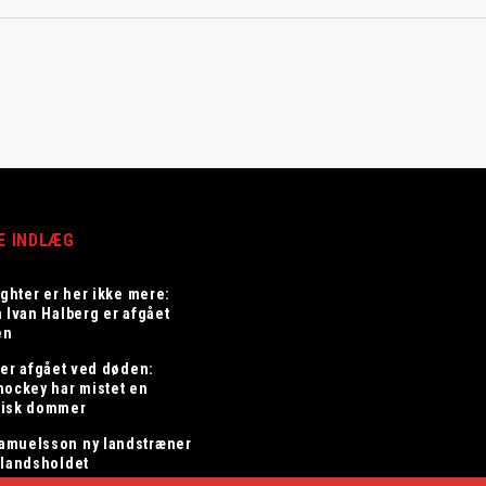
E INDLÆG
ighter er her ikke mere:
n Ivan Halberg er afgået
en
 er afgået ved døden:
hockey har mistet en
risk dommer
amuelsson ny landstræner
elandsholdet