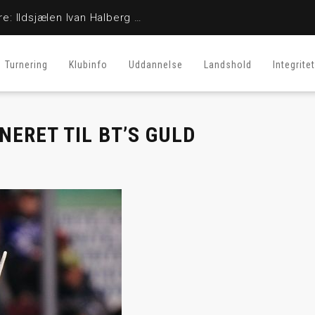
En stor fighter er her ikke mere: Ildsjælen Ivan Halberg er afgået ved døden
Turnering
Klubinfo
Uddannelse
Landshold
Integritet
ERET TIL BT’S GULD