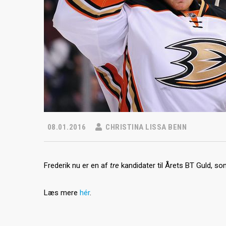
08.01.2016
CHRISTINA LISSA BENN
Frederik nu er en af
tre
kandidater til Årets BT Guld, so
Læs mere
hér
.