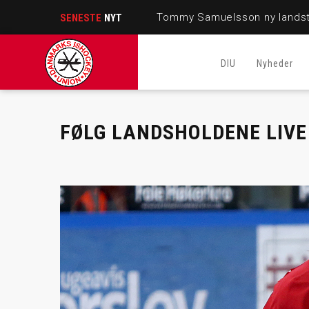
Tommy Samuelsson ny landst
SENESTE
NYT
DIU
Nyheder
FØLG LANDSHOLDENE LIVE 