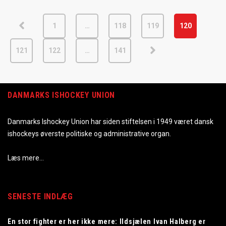
1
…
118
119
120
121
122
…
141
DANMARKS ISHOCKEY UNION
Danmarks Ishockey Union har siden stiftelsen i 1949 været dansk
ishockeys øverste politiske og administrative organ.
Læs mere…
SENESTE INDLÆG
En stor fighter er her ikke mere: Ildsjælen Ivan Halberg er