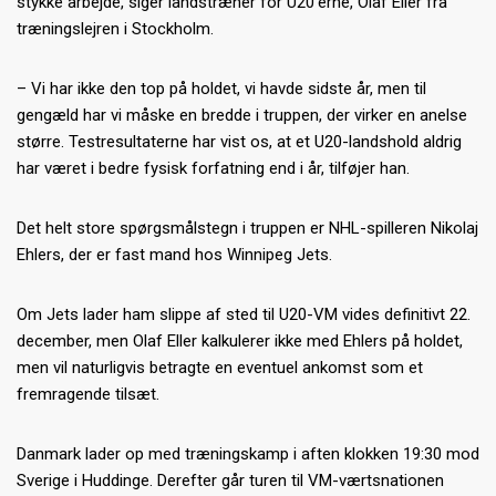
stykke arbejde, siger landstræner for U20’erne, Olaf Eller fra
træningslejren i Stockholm.
– Vi har ikke den top på holdet, vi havde sidste år, men til
gengæld har vi måske en bredde i truppen, der virker en anelse
større. Testresultaterne har vist os, at et U20-landshold aldrig
har været i bedre fysisk forfatning end i år, tilføjer han.
Det helt store spørgsmålstegn i truppen er NHL-spilleren Nikolaj
Ehlers, der er fast mand hos Winnipeg Jets.
Om Jets lader ham slippe af sted til U20-VM vides definitivt 22.
december, men Olaf Eller kalkulerer ikke med Ehlers på holdet,
men vil naturligvis betragte en eventuel ankomst som et
fremragende tilsæt.
Danmark lader op med træningskamp i aften klokken 19:30 mod
Sverige i Huddinge. Derefter går turen til VM-værtsnationen