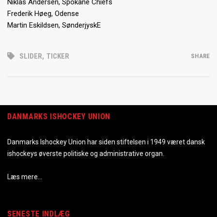
Niklas Andersen, Spokane Chiefs
Frederik Høeg, Odense
Martin Eskildsen, SønderjyskE
SLIDER
,
TICKER
SHARE
DANMARKS ISHOCKEY UNION
Danmarks Ishockey Union har siden stiftelsen i 1949 været dansk
ishockeys øverste politiske og administrative organ.
Læs mere…
SENESTE INDLÆG