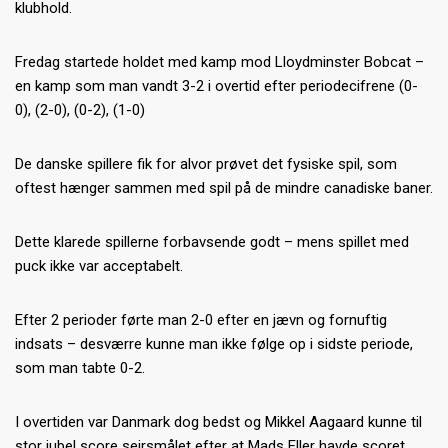
klubhold.
Fredag startede holdet med kamp mod Lloydminster Bobcat –
en kamp som man vandt 3-2 i overtid efter periodecifrene (0-
0), (2-0), (0-2), (1-0)
De danske spillere fik for alvor prøvet det fysiske spil, som
oftest hænger sammen med spil på de mindre canadiske baner.
Dette klarede spillerne forbavsende godt – mens spillet med
puck ikke var acceptabelt.
Efter 2 perioder førte man 2-0 efter en jævn og fornuftig
indsats – desværre kunne man ikke følge op i sidste periode,
som man tabte 0-2.
I overtiden var Danmark dog bedst og Mikkel Aagaard kunne til
stor jubel score sejrsmålet efter at Mads Eller havde scoret