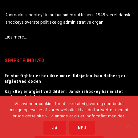
Danmarks Ishockey Union har siden stiftelsen i 1949 været dansk
ishockeys øverste politiske og administrative organ.
Læs mere…
SENESTE INDLÆG
En stor fighter er her ikke mere: Ildsjælen Ivan Halberg er
afgået ved døden
Kaj Elley er afgået ved døden: Dansk ishockey har mistet
en legendarisk dommer
Vi anvender cookies for at sikre at vi giver dig den bedst
Tommy Samuelsson ny landstræner for herrelandsholdet
mulige oplevelse af vores website. Hvis du fortsætter med at
bruge dette site vil vi antage at du er indforstået med det.
JA
NEJ
Copyright © 2025