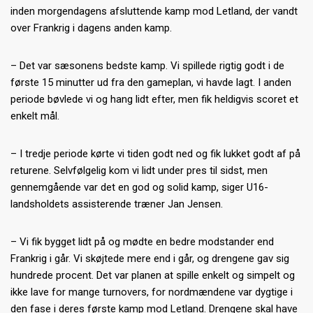
inden morgendagens afsluttende kamp mod Letland, der vandt
over Frankrig i dagens anden kamp.
– Det var sæsonens bedste kamp. Vi spillede rigtig godt i de
første 15 minutter ud fra den gameplan, vi havde lagt. I anden
periode bøvlede vi og hang lidt efter, men fik heldigvis scoret et
enkelt mål.
– I tredje periode kørte vi tiden godt ned og fik lukket godt af på
returene. Selvfølgelig kom vi lidt under pres til sidst, men
gennemgående var det en god og solid kamp, siger U16-
landsholdets assisterende træner Jan Jensen.
– Vi fik bygget lidt på og mødte en bedre modstander end
Frankrig i går. Vi skøjtede mere end i går, og drengene gav sig
hundrede procent. Det var planen at spille enkelt og simpelt og
ikke lave for mange turnovers, for nordmændene var dygtige i
den fase i deres første kamp mod Letland. Drengene skal have