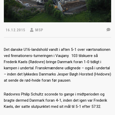
16.12.2015
MSP
Det danske U16-landshold vandt i aften 5-1 over værtsnationen
ved firenationers-turneringen i Vaujany. 103 tilskuere så
Frederik Kaels (Rødovre) bringe Danmark foran 1-0 tidligt i
kampen i undertal. Franskmændene udlignede – også i undertal
– inden det lykkedes Danmarks Jesper Bøgh Horsted (Hvidovre)
at sende de rød-hvide foran før pausen.
Rødovres Philip Schultz scorede to gange i midtperioden og
bragte dermed Danmark foran 4-1, inden det igen var Frederik
Kaels, der satte slutpunktet med sit mål til 5-1 efter 57:32.