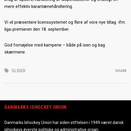
mere effektiv karantænehåndtering.
Vi vil præsentere licenssystemet og flere af vore nye tiltag ifm.
liga-premieren den 18. september.
God fornøjelse med kampene – både på isen og bag
skærmene.
SLIDER
SHARE
DANMARKS ISHOCKEY UNION
Danmarks Ishockey Union har siden stiftelsen i 1949 været dansk
ishockeys øverste politiske og administrative organ.