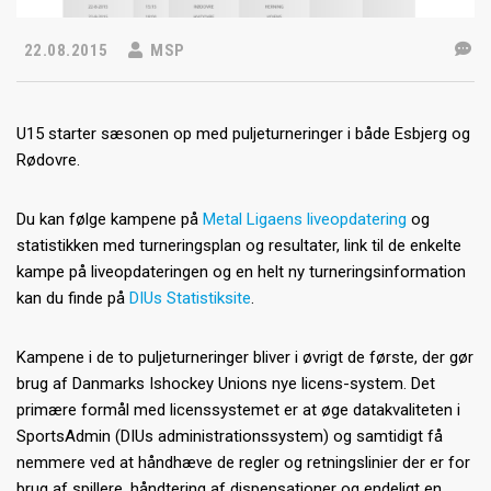
22.08.2015
MSP
U15 starter sæsonen op med puljeturneringer i både Esbjerg og
Rødovre.
Du kan følge kampene på
Metal Ligaens liveopdatering
og
statistikken med turneringsplan og resultater, link til de enkelte
kampe på liveopdateringen og en helt ny turneringsinformation
kan du finde på
DIUs Statistiksite
.
Kampene i de to puljeturneringer bliver i øvrigt de første, der gør
brug af Danmarks Ishockey Unions nye licens-system. Det
primære formål med licenssystemet er at øge datakvaliteten i
SportsAdmin (DIUs administrationssystem) og samtidigt få
nemmere ved at håndhæve de regler og retningslinier der er for
brug af spillere, håndtering af dispensationer og endeligt en