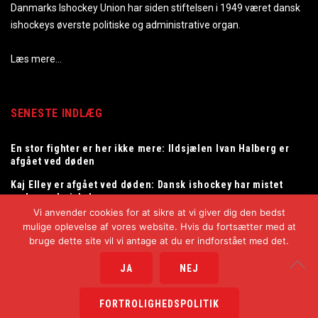
Danmarks Ishockey Union har siden stiftelsen i 1949 været dansk
ishockeys øverste politiske og administrative organ.
Læs mere…
SENESTE INDLÆG
En stor fighter er her ikke mere: Ildsjælen Ivan Halberg er
afgået ved døden
Kaj Elley er afgået ved døden: Dansk ishockey har mistet
en legendarisk dommer
Vi anvender cookies for at sikre at vi giver dig den bedst
Tommy Samuelsson ny landstræner for herrelandsholdet
mulige oplevelse af vores website. Hvis du fortsætter med at
bruge dette site vil vi antage at du er indforstået med det.
JA
NEJ
Copyright © 2025
Danmarks Ishockey Union
FORTROLIGHEDSPOLITIK