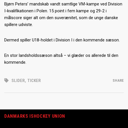
Bjørn Peters’ mandskab vandt samtlige VM-kampe ved Division
I-kvalifikationen i Polen. 15 point i fem kampe og 29-2 i
målscore siger alt om den suverænitet, som de unge danske
spillere udviste.
Dermed spiller U18-holdet i Division I i den kommende sæson.
En stor landsholdssæson altså – vi glæder os allerede til den
kommende.
SLIDER
,
TICKER
SHARE
DANMARKS ISHOCKEY UNION