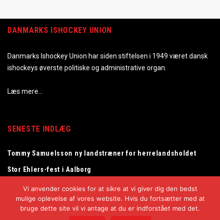
DANMARKS ISHOCKEY UNION
Danmarks Ishockey Union har siden stiftelsen i 1949 været dansk
ishockeys øverste politiske og administrative organ.
Læs mere…
SENESTE INDLÆG
Tommy Samuelsson ny landstræner for herrelandsholdet
Stor Ehlers-fest i Aalborg
Fantastisk Stanley Cup-fejring af Frederik Andersen i
Vi anvender cookies for at sikre at vi giver dig den bedst
Herning
mulige oplevelse af vores website. Hvis du fortsætter med at
bruge dette site vil vi antage at du er indforstået med det.