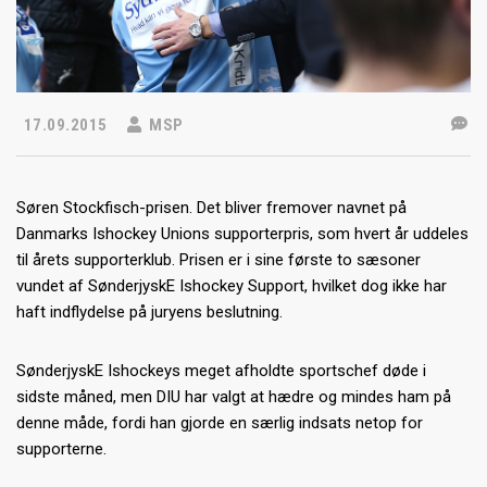
17.09.2015
MSP
Søren Stockfisch-prisen. Det bliver fremover navnet på
Danmarks Ishockey Unions supporterpris, som hvert år uddeles
til årets supporterklub. Prisen er i sine første to sæsoner
vundet af SønderjyskE Ishockey Support, hvilket dog ikke har
haft indflydelse på juryens beslutning.
SønderjyskE Ishockeys meget afholdte sportschef døde i
sidste måned, men DIU har valgt at hædre og mindes ham på
denne måde, fordi han gjorde en s
ærlig indsats netop for
supporterne.