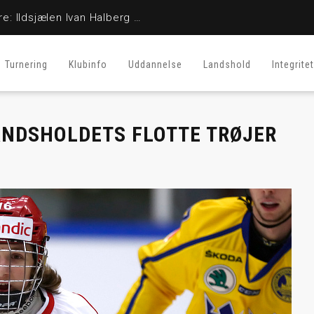
En stor fighter er her ikke mere: Ildsjælen Ivan Halberg er afgået ved døden
Turnering
Klubinfo
Uddannelse
Landshold
Integritet
LANDSHOLDETS FLOTTE TRØJER