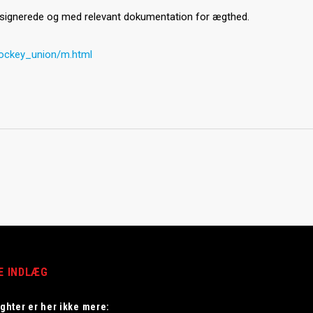
es signerede og med relevant dokumentation for ægthed.
ockey_union/m.html
E INDLÆG
ighter er her ikke mere: