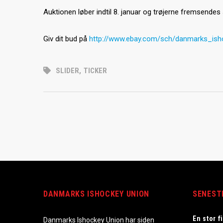
Auktionen løber indtil 8. januar og trøjerne fremsend
Giv dit bud på
http://www.ebay.com/sch/
danmarks_ish
SLIDER
,
TICKER
DANMARKS ISHOCKEY UNION
SENEST
En stor f
Danmarks Ishockey Union har siden