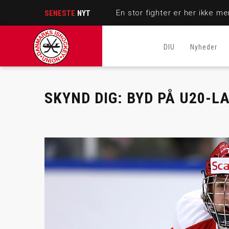
SENESTE
NYT
DIU
Nyheder
SKYND DIG: BYD PÅ U20-