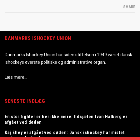
SHARE
DANMARKS ISHOCKEY UNION
Danmarks Ishockey Union har siden stiftelsen i 1949 været dansk
ishockeys øverste politiske og administrative organ.
Læs mere…
SENESTE INDLÆG
En stor fighter er her ikke mere: Ildsjælen Ivan Halberg er
afgået ved døden
Kaj Elley er afgået ved døden: Dansk ishockey har mistet
en legendarisk dommer