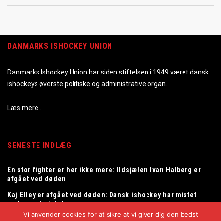
DANMARKS ISHOCKEY UNION
Danmarks Ishockey Union har siden stiftelsen i 1949 været dansk
ishockeys øverste politiske og administrative organ.
Læs mere…
SENESTE INDLÆG
En stor fighter er her ikke mere: Ildsjælen Ivan Halberg er
afgået ved døden
Kaj Elley er afgået ved døden: Dansk ishockey har mistet
en legendarisk dommer
Vi anvender cookies for at sikre at vi giver dig den bedst
Tommy Samuelsson ny landstræner for herrelandsholdet