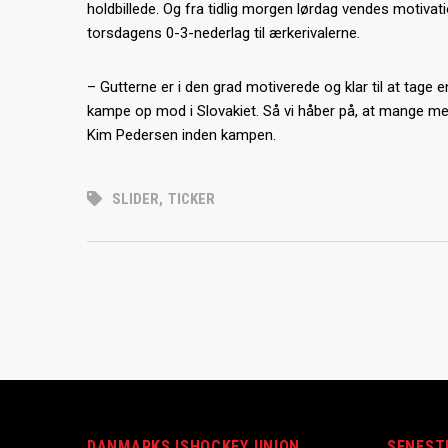
holdbillede. Og fra tidlig morgen lørdag vendes motiv
torsdagens 0-3-nederlag til ærkerivalerne.
– Gutterne er i den grad motiverede og klar til at tag
kampe op mod i Slovakiet. Så vi håber på, at mange me
Kim Pedersen inden kampen.
SLIDER
,
TICKER
DANMARKS ISHOCKEY UNION
SENEST