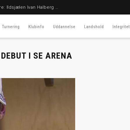
En stor fighter er her ikke mere: Ildsjælen Ivan Halberg er afgået ved døden
Turnering
Klubinfo
Uddannelse
Landshold
Integritet
 DEBUT I SE ARENA