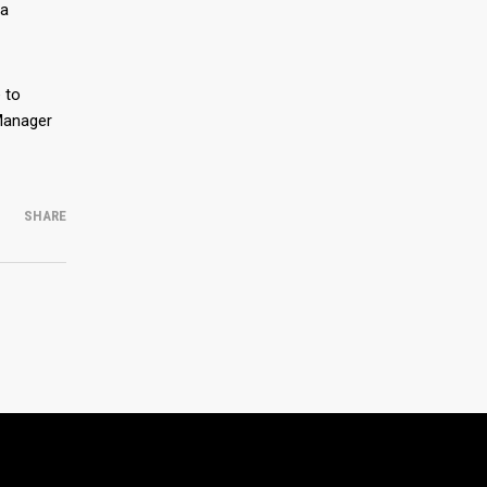
ra
 to
 Manager
SHARE