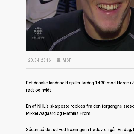
23.04.2016
MSP
Det danske landshold spiller lørdag 14:30 mod Norge i SE
rødt og hvidt.
En af NHL’s skarpeste rookies fra den forgangne sæson
Mikkel Aagaard og Mathias From.
Sådan så det ud ved træningen i Rødovre i går. En dag, hv