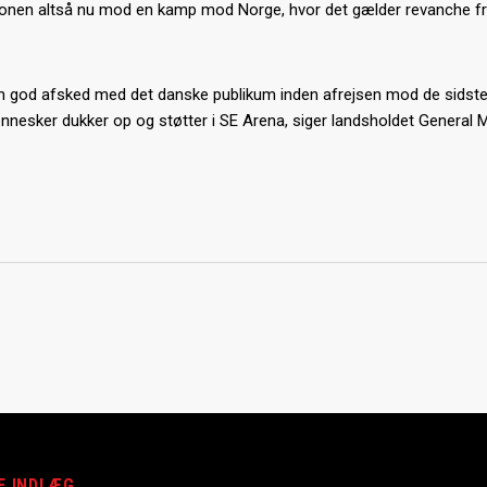
ationen altså nu mod en kamp mod Norge, hvor det gælder revanche f
e en god afsked med det danske publikum inden afrejsen mod de sidste
nnesker dukker op og støtter i SE Arena, siger landsholdet General
E INDLÆG