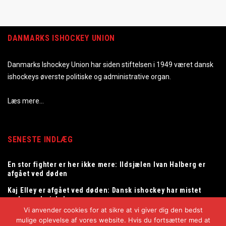
DANMARKS ISHOCKEY UNION
Danmarks Ishockey Union har siden stiftelsen i 1949 været dansk
ishockeys øverste politiske og administrative organ.
Læs mere…
SENESTE INDLÆG
En stor fighter er her ikke mere: Ildsjælen Ivan Halberg er
afgået ved døden
Kaj Elley er afgået ved døden: Dansk ishockey har mistet
en legendarisk dommer
Vi anvender cookies for at sikre at vi giver dig den bedst
Tommy Samuelsson ny landstræner for herrelandsholdet
mulige oplevelse af vores website. Hvis du fortsætter med at