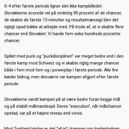
0-4 efter første periode ligner slet ikke kampbilledet.
Slovakkerne scorede vel på omkring 90 procent af de chancer,
de skabte de første 15 minutter og resultatmæssigt blev det
rigtigt opad bakke at arbejde med. På trods af, at vi skabte flere
chancer end Slovakiet. Vi havde fem-seks hundrede procents
chancer.
Spillet med puck og “puckdisciplinen” var meget bedre end i den
første kamp mod Schweiz og vi skabte rigtig mange chancer
både i fem mod fem og i powerplay i første periode. Alle fire
kæder bidrog, men desværre var kampen afgjort efter første
periode.
Slovakkerne vandt kampen på at være bedre foran begge mål
og på stabilt målmandsspil. Deres “execution”, når målchancer
opstad, var på et højere niveau end vores.
Mod Tyskland lørdag er det “all in” i kampen om tredjepladsen.