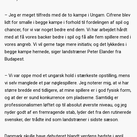
– Jeg er meget tilfreds med de to kampe i Ungarn. Cifrene blev
lidt for smalle i begge kampe i forhold til fordelingen af spil og
chancer, for vi var noget bedre end dem. Vi har arbejdet hårdt
med at få vores backer bedre i spil og få alle fem spillere med i
vores angreb. Vi vil gerne tage mere initiativ, og det lykkedes i
begge kampe hernede, siger landstræner Peter Elander fra
Budapest.
– Vi var oppe mod et ungarsk hold i stærkeste opstilling, mens
vi selv manglede et par nøglespillere. Jeg noterer mig, at vi har
større bredde end tidligere, at mine spillere er i god fysisk form,
og at der er sund konkurrence om pladserne. Samtidig er
professionalismen løftet op til absolut øverste niveau, og jeg
nyder godt af en fremragende stab, lyder det fra den rutinerede
svensker, der trådte ind som landstræner i sidste sæson.
Danmark skulle have debuteret blandt verdens bedste i april