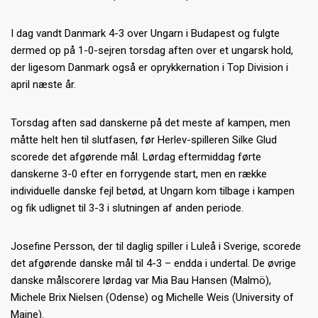
I dag vandt Danmark 4-3 over Ungarn i Budapest og fulgte
dermed op på 1-0-sejren torsdag aften over et ungarsk hold,
der ligesom Danmark også er oprykkernation i Top Division i
april næste år.
Torsdag aften sad danskerne på det meste af kampen, men
måtte helt hen til slutfasen, før Herlev-spilleren Silke Glud
scorede det afgørende mål. Lørdag eftermiddag førte
danskerne 3-0 efter en forrygende start, men en række
individuelle danske fejl betød, at Ungarn kom tilbage i kampen
og fik udlignet til 3-3 i slutningen af anden periode.
Josefine Persson, der til daglig spiller i Luleå i Sverige, scorede
det afgørende danske mål til 4-3 – endda i undertal. De øvrige
danske målscorere lørdag var Mia Bau Hansen (Malmö),
Michele Brix Nielsen (Odense) og Michelle Weis (University of
Maine).