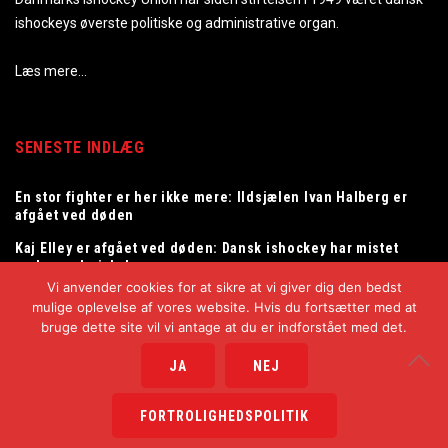
ishockeys øverste politiske og administrative organ.
Læs mere…
SENESTE INDLÆG
En stor fighter er her ikke mere: Ildsjælen Ivan Halberg er
afgået ved døden
Kaj Elley er afgået ved døden: Dansk ishockey har mistet
en legendarisk dommer
Vi anvender cookies for at sikre at vi giver dig den bedst
Tommy Samuelsson ny landstræner for herrelandsholdet
mulige oplevelse af vores website. Hvis du fortsætter med at
bruge dette site vil vi antage at du er indforstået med det.
JA
NEJ
Copyright © 2025
Danmarks Ishockey Union
FORTROLIGHEDSPOLITIK