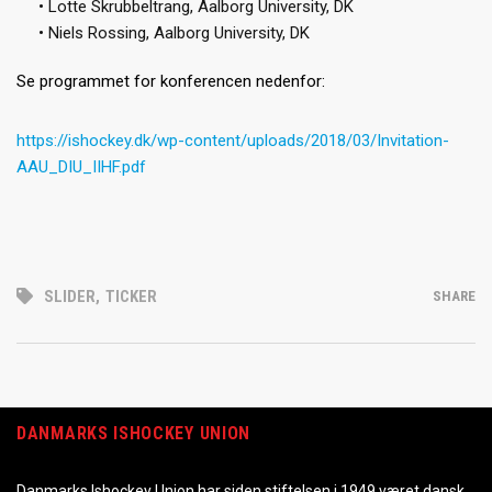
• Lotte Skrubbeltrang, Aalborg University, DK
• Niels Rossing, Aalborg University, DK
Se programmet for konferencen nedenfor:
https://ishockey.dk/wp-content/uploads/2018/03/Invitation-
AAU_DIU_IIHF.pdf
SLIDER
,
TICKER
SHARE
DANMARKS ISHOCKEY UNION
Danmarks Ishockey Union har siden stiftelsen i 1949 været dansk