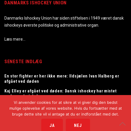
DANMARKS ISHOCKEY UNION
Danmarks Ishockey Union har siden stiftelsen i 1949 været dansk
ishockeys øverste politiske og administrative organ.
Læs mere…
SENESTE INDLÆG
En stor fighter er her ikke mere: Ildsjælen Ivan Halberg er
afgået ved døden
Kaj Elley er afgået ved døden: Dansk ishockey har mistet
en legendarisk dommer
Vi anvender cookies for at sikre at vi giver dig den bedst
Tommy Samuelsson ny landstræner for herrelandsholdet
mulige oplevelse af vores website. Hvis du fortsætter med at
bruge dette site vil vi antage at du er indforstået med det.
JA
NEJ
Copyright © 2025