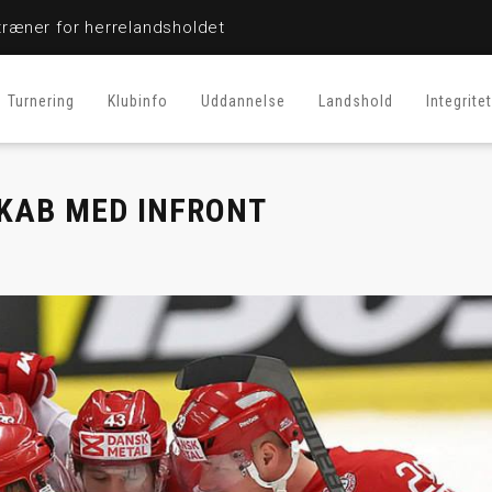
ræner for herrelandsholdet
Turnering
Klubinfo
Uddannelse
Landshold
Integritet
KAB MED INFRONT