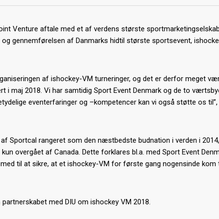
int Venture aftale med et af verdens største sportmarketingselskab
 og gennemførelsen af Danmarks hidtil største sportsevent, ishock
ganiseringen af ishockey-VM turneringer, og det er derfor meget vær
t i maj 2018. Vi har samtidig Sport Event Denmark og de to værtsbye
delige eventerfaringer og –kompetencer kan vi også støtte os til”, 
t af Sportcal rangeret som den næstbedste budnation i verden i 2014
 kun overgået af Canada. Dette forklares bl.a. med Sport Event Den
med til at sikre, at et ishockey-VM for første gang nogensinde kom t
 partnerskabet med DIU om ishockey VM 2018.