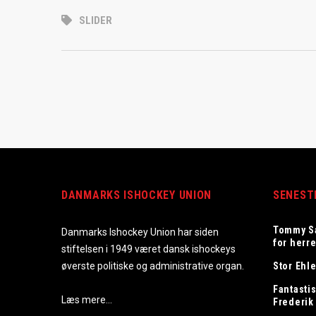
SLIDER
DANMARKS ISHOCKEY UNION
SENEST
Tommy S
Danmarks Ishockey Union har siden
for herr
stiftelsen i 1949 været dansk ishockeys
øverste politiske og administrative organ.
Stor Ehle
Fantastis
Læs mere…
Frederik