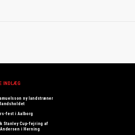
E INDLÆG
amuelsson ny landstræner
elandsholdet
rs-fest i Aalborg
k Stanley Cup-fejring af
 Andersen i Herning