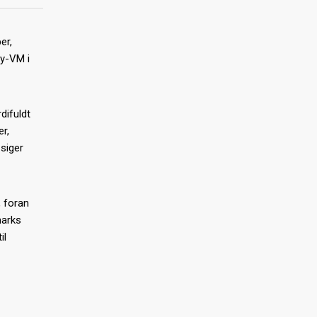
er,
ey-VM i
difuldt
r,
siger
, foran
marks
il