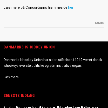
Læs mere på Concordiums hjemmeside
her
SHARE
DANMARKS ISHOCKEY UNION
Danmarks Ishockey Union har siden stiftelsen i 1949 været dansk
ishockeys øverste politiske og administrative organ.
Læs mere…
SENESTE INDLÆG
En stor fighter er her ikke mere: Ildsjælen Ivan Halberg er