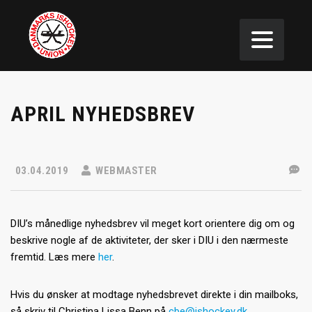
APRIL NYHEDSBREV
03.04.2019
WEBMASTER
DIU’s månedlige nyhedsbrev vil meget kort orientere dig om og
beskrive nogle af de aktiviteter, der sker i DIU i den nærmeste
fremtid. Læs mere
her
.
Hvis du ønsker at modtage nyhedsbrevet direkte i din mailboks,
så skriv til Christina Lissa Benn på
cbe@ishockey.dk