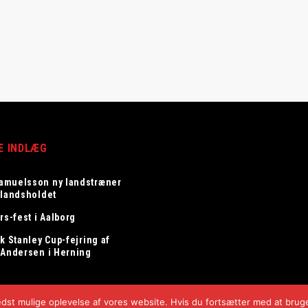
E INDLÆG
amuelsson ny landstræner
elandsholdet
rs-fest i Aalborg
k Stanley Cup-fejring af
 Andersen i Herning
bedst mulige oplevelse af vores website. Hvis du fortsætter med at bruge 