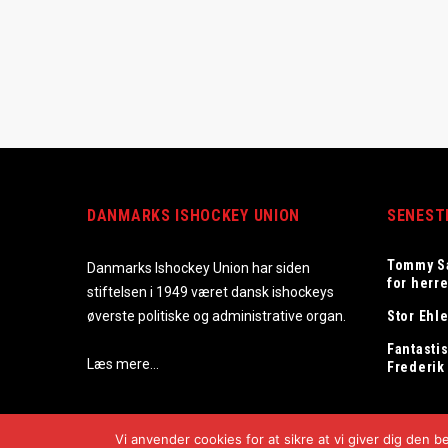
DANMARKS ISHOCKEY UNION
SENEST
Tommy S
Danmarks Ishockey Union har siden
for herr
stiftelsen i 1949 været dansk ishockeys
øverste politiske og administrative organ.
Stor Ehle
Fantastis
Læs mere…
Frederik
Vi anvender cookies for at sikre at vi giver dig den 