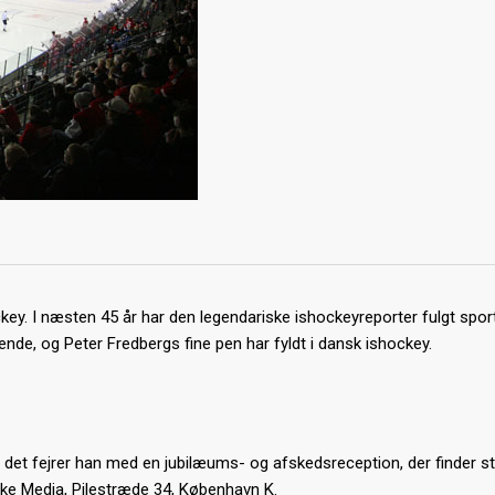
ckey. I næsten 45 år har den legendariske ishockeyreporter fulgt spor
ende, og Peter Fredbergs fine pen har fyldt i dansk ishockey.
og det fejrer han med en jubilæums- og afskedsreception, der finder s
gske Media, Pilestræde 34, København K.