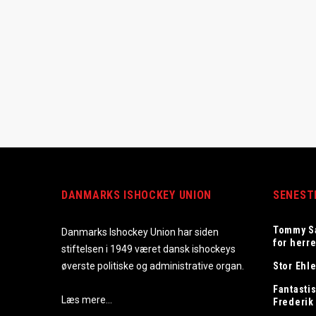
DANMARKS ISHOCKEY UNION
SENEST
Tommy S
Danmarks Ishockey Union har siden
for herr
stiftelsen i 1949 været dansk ishockeys
øverste politiske og administrative organ.
Stor Ehle
Fantastis
Læs mere…
Frederik