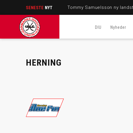
Tommy Samuelsson ny landst
SENESTE
NYT
DIU
Nyheder
HERNING