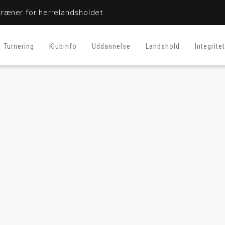
ræner for herrelandsholdet
Turnering
Klubinfo
Uddannelse
Landshold
Integritet