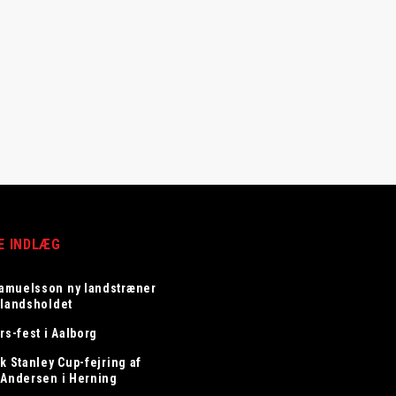
E INDLÆG
amuelsson ny landstræner
elandsholdet
rs-fest i Aalborg
k Stanley Cup-fejring af
 Andersen i Herning