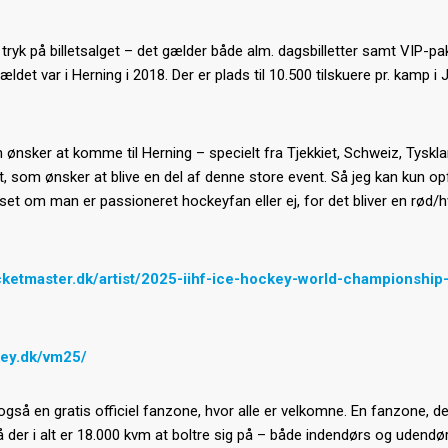
 tryk på billetsalget – det gælder både alm. dagsbilletter samt VIP-pa
t var i Herning i 2018. Der er plads til 10.500 tilskuere pr. kamp i 
 ønsker at komme til Herning – specielt fra Tjekkiet, Schweiz, Tyskl
et, som ønsker at blive en del af denne store event. Så jeg kan kun o
 uanset om man er passioneret hockeyfan eller ej, for det bliver en rød/h
icketmaster.dk/artist/2025-iihf-ice-hockey-world-championship
key.dk/vm25/
gså en gratis officiel fanzone, hvor alle er velkomne. En fanzone, der
 så der i alt er 18.000 kvm at boltre sig på – både indendørs og udendø