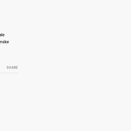
ale
anske
SHARE