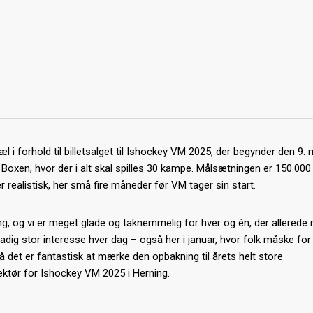
pæl i forhold til billetsalget til Ishockey VM 2025, der begynder den 9. m
nk Boxen, hvor der i alt skal spilles 30 kampe. Målsætningen er 150.000
er realistisk, her små fire måneder før VM tager sin start.
ing, og vi er meget glade og taknemmelig for hver og én, der allerede 
tadig stor interesse hver dag – også her i januar, hvor folk måske for
Så det er fantastisk at mærke den opbakning til årets helt store
rektør for Ishockey VM 2025 i Herning.