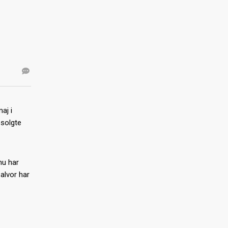
aj i
 solgte
nu har
 alvor har