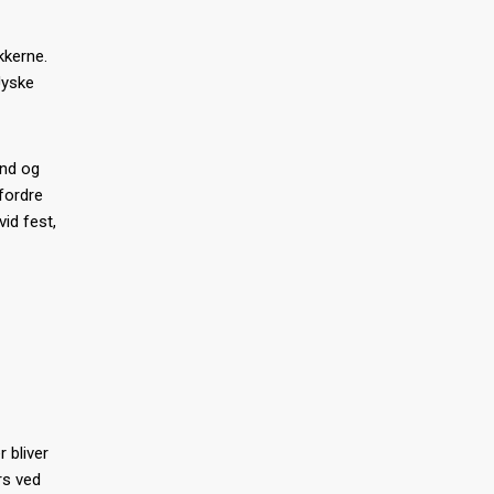
kkerne.
Jyske
and og
pfordre
vid fest,
-
 bliver
rs ved