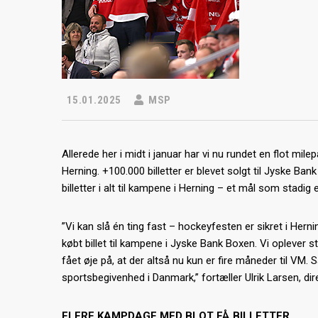
15.01.2025
MSP
Allerede her i midt i januar har vi nu rundet en flot mile
Herning. +100.000 billetter er blevet solgt til Jyske Ba
billetter i alt til kampene i Herning – et mål som stadig 
”Vi kan slå én ting fast – hockeyfesten er sikret i Hern
købt billet til kampene i Jyske Bank Boxen. Vi oplever s
fået øje på, at der altså nu kun er fire måneder til VM. 
sportsbegivenhed i Danmark,” fortæller Ulrik Larsen, di
FLERE KAMPDAGE MED BLOT FÅ BILLETTER