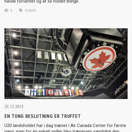
havde forventet og at se holdet bringe…
0
SLIDER
25.12.2014
EN TUNG BESLUTNING ER TRUFFET
U20 landsholdet har i dag trænet i Air Canada Center for første
gang, men for én enkelt spiller blev træningen samtidigt den