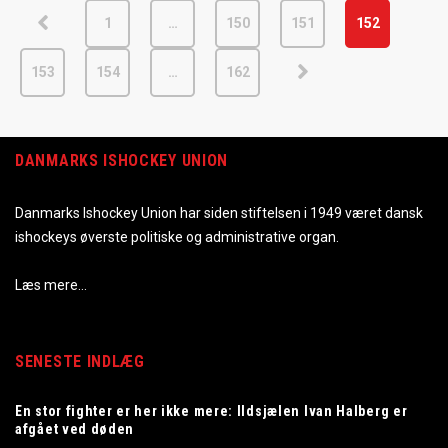
1
…
150
151
152
153
154
…
162
DANMARKS ISHOCKEY UNION
Danmarks Ishockey Union har siden stiftelsen i 1949 været dansk
ishockeys øverste politiske og administrative organ.
Læs mere…
SENESTE INDLÆG
En stor fighter er her ikke mere: Ildsjælen Ivan Halberg er
afgået ved døden