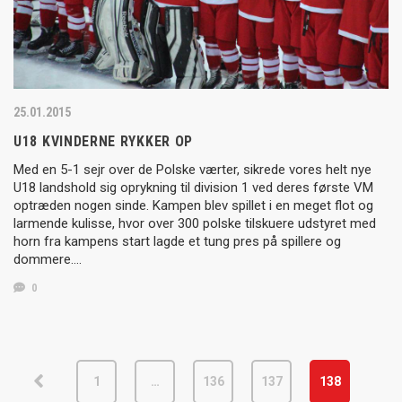
25.01.2015
U18 KVINDERNE RYKKER OP
Med en 5-1 sejr over de Polske værter, sikrede vores helt nye
U18 landshold sig oprykning til division 1 ved deres første VM
optræden nogen sinde. Kampen blev spillet i en meget flot og
larmende kulisse, hvor over 300 polske tilskuere udstyret med
horn fra kampens start lagde et tung pres på spillere og
dommere….
0
1
…
136
137
138