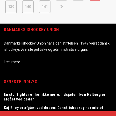
139
140
141
DANMARKS ISHOCKEY UNION
Danmarks Ishockey Union har siden stiftelsen i 1949 været dansk
ishockeys øverste politiske og administrative organ.
Læs mere…
SENESTE INDLÆG
En stor fighter er her ikke mere: Ildsjælen Ivan Halberg er
afgået ved døden
Kaj Elley er afgået ved døden: Dansk ishockey har mistet
en legendarisk dommer