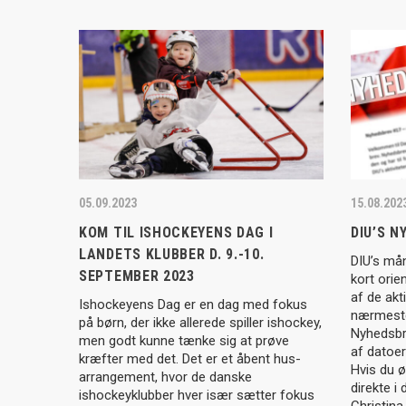
05.09.2023
15.08.202
KOM TIL ISHOCKEYENS DAG I
DIU’S 
LANDETS KLUBBER D. 9.-10.
DIU’s må
SEPTEMBER 2023
kort orie
af de akti
Ishockeyens Dag er en dag med fokus
nærmeste
på børn, der ikke allerede spiller ishockey,
Nyhedsbr
men godt kunne tænke sig at prøve
af datoer 
kræfter med det. Det er et åbent hus-
Hvis du 
arrangement, hvor de danske
direkte i 
ishockeyklubber hver især sætter fokus