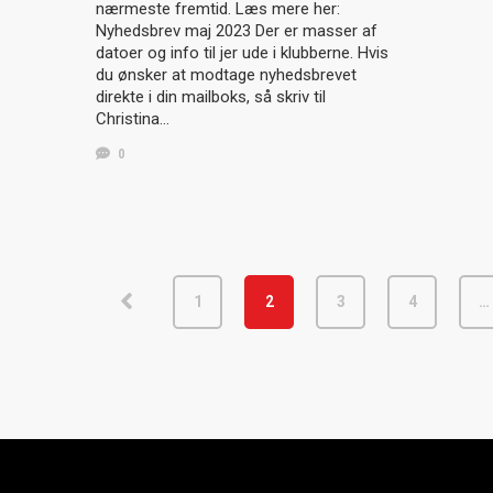
nærmeste fremtid. Læs mere her:
Nyhedsbrev maj 2023 Der er masser af
datoer og info til jer ude i klubberne. Hvis
du ønsker at modtage nyhedsbrevet
direkte i din mailboks, så skriv til
Christina…
0
1
2
3
4
…