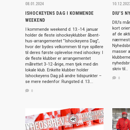
08.01.2024
10.12.202
ISHOCKEYENS DAG I KOMMENDE
DIU’S 
WEEKEND
DIU’s må
kort orie
I kommende weekend d. 13.-14. januar
af de akti
holder de fleste ishockeyklubber åbent-
nærmeste
hus-arrangementet ”Ishockeyens Dag”,
Nyhedsbr
hvor der bydes velkommen til nye spillere
masser af
til deres første oplevelse med ishockey. I
klubbern
de fleste klubber er arrangementet
nyhedsbre
målrettet 3-12-årige, men tjek med din
skriv til…
lokale klub. Enkelte klubber holder
Ishockeyens Dag på andre tidspunkter –
0
se mere nedenfor: Rungsted d. 13….
0