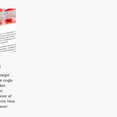
I
 meget
ve nogle
 den
r:
sser af
erne. Hvis
evet