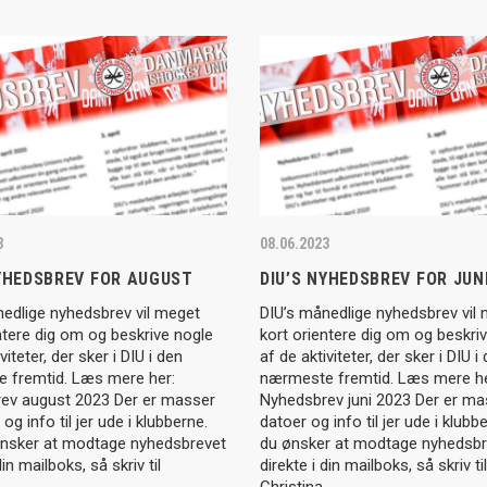
3
08.06.2023
NYHEDSBREV FOR AUGUST
DIU’S NYHEDSBREV FOR JUN
nedlige nyhedsbrev vil meget
DIU’s månedlige nyhedsbrev vil
ntere dig om og beskrive nogle
kort orientere dig om og beskri
viteter, der sker i DIU i den
af de aktiviteter, der sker i DIU i
 fremtid. Læs mere her:
nærmeste fremtid. Læs mere he
ev august 2023 Der er masser
Nyhedsbrev juni 2023 Der er ma
og info til jer ude i klubberne.
datoer og info til jer ude i klubb
ønsker at modtage nyhedsbrevet
du ønsker at modtage nyhedsbr
din mailboks, så skriv til
direkte i din mailboks, så skriv til