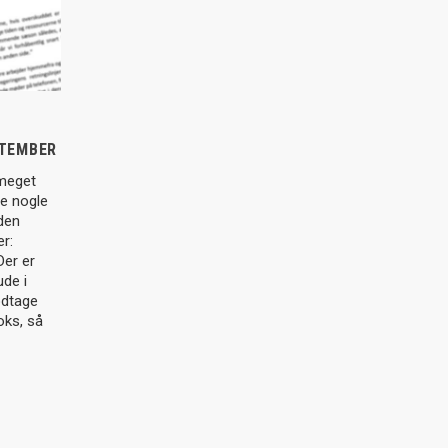
PTEMBER
 meget
ve nogle
 den
r:
er er
ude i
odtage
oks, så