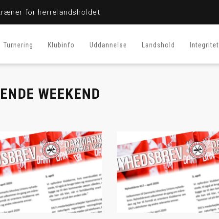
ræner for herrelandsholdet
Turnering
Klubinfo
Uddannelse
Landshold
Integritet
MENDE WEEKEND