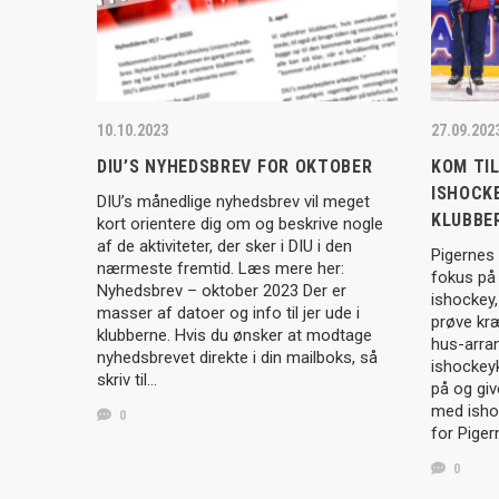
10.10.2023
27.09.202
DIU’S NYHEDSBREV FOR OKTOBER
KOM TIL
ISHOCK
DIU’s månedlige nyhedsbrev vil meget
KLUBBER
kort orientere dig om og beskrive nogle
af de aktiviteter, der sker i DIU i den
Pigernes
nærmeste fremtid. Læs mere her:
fokus på p
Nyhedsbrev – oktober 2023 Der er
ishockey
masser af datoer og info til jer ude i
prøve kræ
klubberne. Hvis du ønsker at modtage
hus-arra
nyhedsbrevet direkte i din mailboks, så
ishockey
skriv til…
på og giv
med ishoc
0
for Pige
0