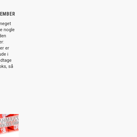
VEMBER
 meget
ve nogle
 den
r:
er er
ude i
odtage
oks, så