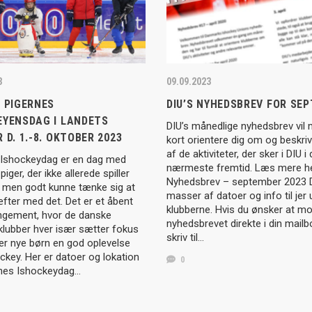
3
09.09.2023
 PIGERNES
DIU’S NYHEDSBREV FOR SE
EYENSDAG I LANDETS
DIU’s månedlige nyhedsbrev vil
 D. 1.-8. OKTOBER 2023
kort orientere dig om og beskri
af de aktiviteter, der sker i DIU i
 Ishockeydag er en dag med
nærmeste fremtid. Læs mere he
iger, der ikke allerede spiller
Nyhedsbrev – september 2023 D
, men godt kunne tænke sig at
masser af datoer og info til jer 
fter med det. Det er et åbent
klubberne. Hvis du ønsker at m
ngement, hvor de danske
nyhedsbrevet direkte i din mailb
klubber hver især sætter fokus
skriv til…
er nye børn en god oplevelse
key. Her er datoer og lokation
0
rnes Ishockeydag…