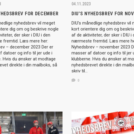
3
04.11.2023
NYHEDSBREV FOR DECEMBER
DIU’S NYHEDSBREV FOR NO
nedlige nyhedsbrev vil meget
DIU’s månedlige nyhedsbrev vil
ntere dig om og beskrive nogle
kort orientere dig om og beskri
viteter, der sker i DIU i den
af de aktiviteter, der sker i DIU i
 fremtid. Læs mere her:
nærmeste fremtid. Læs mere he
ev – december 2023 Der er
Nyhedsbrev – november 2023 D
 datoer og info til jer ude i
masser af datoer og info til jer 
e. Hvis du ønsker at modtage
klubberne. Hvis du ønsker at m
vet direkte i din mailboks, så
nyhedsbrevet direkte i din mailb
skriv til…
0