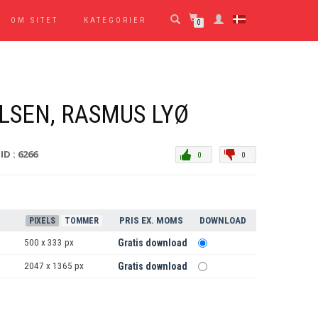
OM SITET
KATEGORIER
0
LSEN, RASMUS LYØ
ID : 6266
0
0
PRIS EX. MOMS
DOWNLOAD
PIXELS
TOMMER
500 x 333 px
Gratis download
2047 x 1365 px
Gratis download