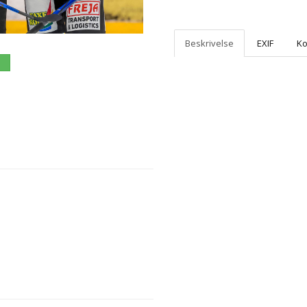
Beskrivelse
EXIF
K