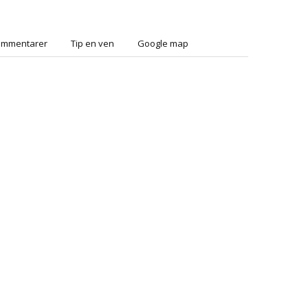
ommentarer
Tip en ven
Google map