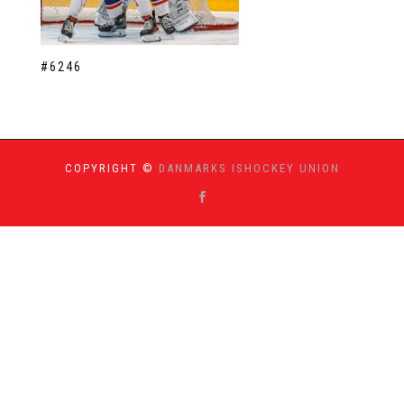
#6246
COPYRIGHT ©
DANMARKS ISHOCKEY UNION