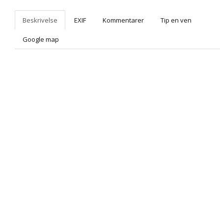
Beskrivelse
EXIF
Kommentarer
Tip en ven
Google map